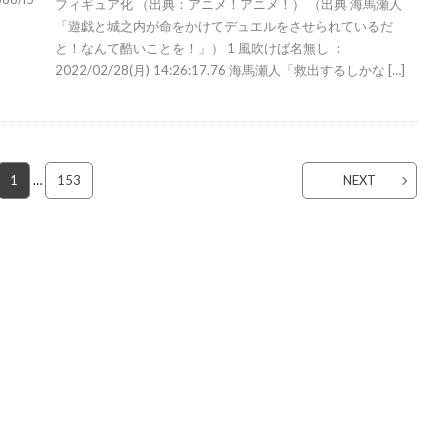
フィギュア化 （出典：アニメ！アニメ！） （出典 海馬瀬人
「遊戯と城之内が命をかけてデュエルをさせられているだ
と！なんて酷いことを！」） 1 風吹けば名無し ：
2022/02/28(月) 14:26:17.76 海馬瀬人「救出するしかな […]
1
…
153
NEXT