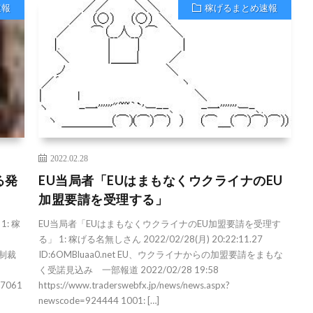
速報
稼げるまとめ速報
2022.02.28
る発
EU当局者「EUはまもなくウクライナのEU
加盟要請を受理する」
: 稼
EU当局者「EUはまもなくウクライナのEU加盟要請を受理す
る」 1: 稼げる名無しさん 2022/02/28(月) 20:22:11.27
の制裁
ID:6OMBluaa0.net EU、ウクライナからの加盟要請をまもな
く受諾見込み 一部報道 2022/02/28 19:58
97061
https://www.traderswebfx.jp/news/news.aspx?
newscode=924444 1001: […]