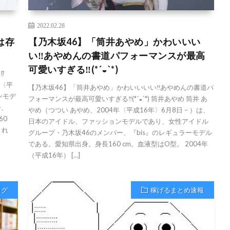
2022.02.28
は存
【乃木坂46】「筒井あやめ」かわいいい
い‼︎あやめんの書道パフォーマンスが最高
可愛いすぎる‼︎(*´◒`*)
︎
年〈平
【乃木坂46】「筒井あやめ」かわいいいい‼︎あやめんの書道パ
ンモデ
フォーマンスが最高可愛いすぎる‼︎(*´◒`*) 筒井あやめ 筒井 あ
ー、
やめ（つつい あやめ、2004年〈平成16年〉6月8日 – ）は、
60
日本のアイドル、ファッションモデルであり、女性アイドル
まれ
グループ・乃木坂46のメンバー、『bis』のレギュラーモデル
である。愛知県出身。身長160 cm。血液型はO型。 2004年
（平成16年） […]
ログ
稼げるまとめ速報