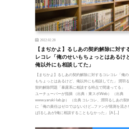
2022.02.28
【まぢかよ】るしあの契約解除に対す
レコレ「俺のせいもちょっとはあるけ
俺以外にも相談してた」
【まぢかよ】るしあの契約解除に対するコレコレ「俺の
もちょっとはあるけど、俺以外にも相談してた」 潤羽
契約解除問題「暴露系に相談する時点で間違ってる」 
ユーチューバーが指摘 （出典：東スポWeb） （出典
www.yaruki-lab.jp） （出典 コレコレ、潤羽るしあの
に「俺の責任はゼロではないけど…ファンが憶測を流さ
ば(るしあが)俺に相談することもなかった」 [A […]