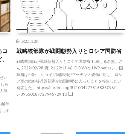
2022.02.28
るコ
戦略核部隊が戦闘態勢入りとロシア国防省
ど、
戦略核部隊が戦闘態勢入りとロシア国防省 1: 稼げる名無しさ
ん 2022/02/28(月) 21:22:11.46 ID:BjWsq1HV9.net ロシア国
防省は28日、ショイグ国防相がプーチン大統領に対し、ロシ
せい
ア軍の戦略核兵器部隊が戦闘態勢に入ったことを報告したと
るしあ
発表した。 https://nordot.app/871004277816836096?
人気
c=39550187727945729 10 […]
契約解除
なけれ