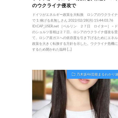
のウクライナ侵攻で
ドイツがエネルギー政策を大転換 ロシアのウクライナ
で 1: 稼げる名無しさん 2022/02/28(月) 15:44:03.76
ID:CAP_USER.net ［ベルリン ２７日 ロイター］ – 
のショルツ首相は２７日、ロシアのウクライナ侵攻を受
て、ロシア産ガスへの依存度を引き下げるためにエネル
政策を大きく転換する方針を示した。ウクライナ危機に
するため開かれた臨時 […]
乃木坂46芸能まるわかり