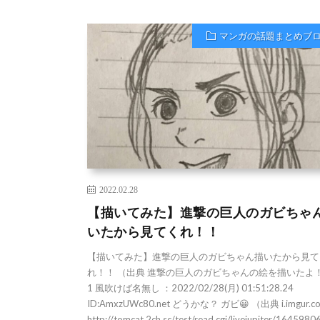
マンガの話題まとめブ
2022.02.28
【描いてみた】進撃の巨人のガビちゃ
いたから見てくれ！！
【描いてみた】進撃の巨人のガビちゃん描いたから見て
れ！！ （出典 進撃の巨人のガビちゃんの絵を描いたよ！
1 風吹けば名無し ：2022/02/28(月) 01:51:28.24
ID:AmxzUWc80.net どうかな？ ガビ😀 （出典 i.imgur.
http://tomcat.2ch.sc/test/read.cgi/livejupiter/1645980