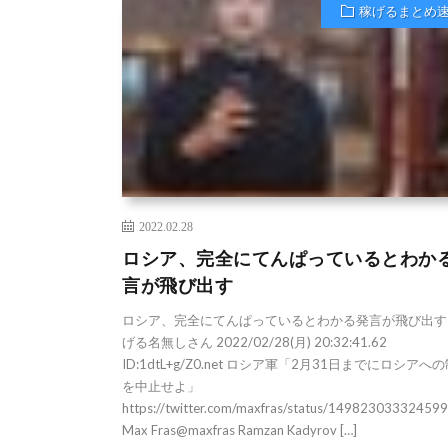
稼げるまとめ
2022.02.28
ロシア、完全にてんぱっているとわか
言が飛び出す
ロシア、完全にてんぱっているとわかる発言が飛び出す 1
げる名無しさん 2022/02/28(月) 20:32:41.62
ID:1dtL+g/Z0.net ロシア軍「2月31日までにロシアへ
を中止せよ」
https://twitter.com/maxfras/status/14982303332459
Max Fras@maxfras Ramzan Kadyrov […]