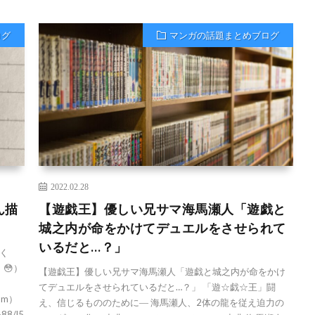
ログ
マンガの話題まとめブログ
2022.02.28
ん描
【遊戯王】優しい兄サマ海馬瀬人「遊戯と
城之内が命をかけてデュエルをさせられて
いるだと…？」
く
😳）
【遊戯王】優しい兄サマ海馬瀬人「遊戯と城之内が命をかけ
てデュエルをさせられているだと…？」 「遊☆戯☆王」闘
com）
え、信じるもののために― 海馬瀬人、2体の龍を従え迫力の
688/l5