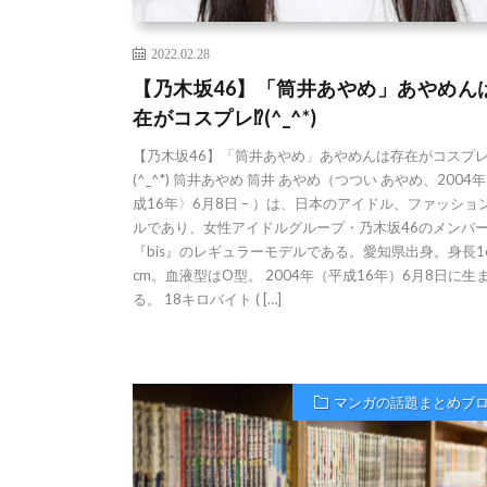
2022.02.28
【乃木坂46】「筒井あやめ」あやめん
在がコスプレ⁉︎(^_^*)
【乃木坂46】「筒井あやめ」あやめんは存在がコスプレ⁉
(^_^*) 筒井あやめ 筒井 あやめ（つつい あやめ、2004
成16年〉6月8日 – ）は、日本のアイドル、ファッショ
ルであり、女性アイドルグループ・乃木坂46のメンバ
『bis』のレギュラーモデルである。愛知県出身。身長1
cm。血液型はO型。 2004年（平成16年）6月8日に生
る。 18キロバイト ( […]
マンガの話題まとめブ