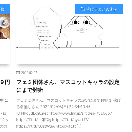
速報
稼げるまとめ速報
2022.02.07
９９円
フェミ団体さん、マスコットキャラの設定
にまで難癖
 1:
フェミ団体さん、マスコットキャラの設定にまで難癖 1: 稼げ
る名無しさん 2022/02/06(日) 22:34:40.45
07日
ID:HRqudLxh0.net https://www.fnn.jp/articles/-/310657
dが２ヶ
https://ift.tt/mKjiEXg https://ift.tt/qyULfTV
の方
https://ift.tt/QJztWBA https://ift.tt […]