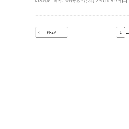
のみ対象、過去に登録があった方は２カ月９８０円 […]
PREV
1
…