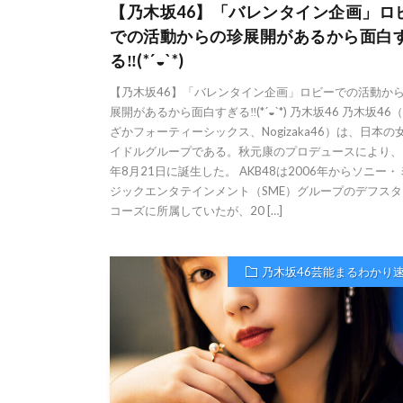
【乃木坂46】「バレンタイン企画」ロ
での活動からの珍展開があるから面白
る‼︎(*´◒`*)
【乃木坂46】「バレンタイン企画」ロビーでの活動か
展開があるから面白すぎる‼︎(*´◒`*) 乃木坂46 乃木坂46
ざかフォーティーシックス、Nogizaka46）は、日本の
イドルグループである。秋元康のプロデュースにより、2
年8月21日に誕生した。 AKB48は2006年からソニー
ジックエンタテインメント（SME）グループのデフスタ
コーズに所属していたが、20 […]
乃木坂46芸能まるわかり