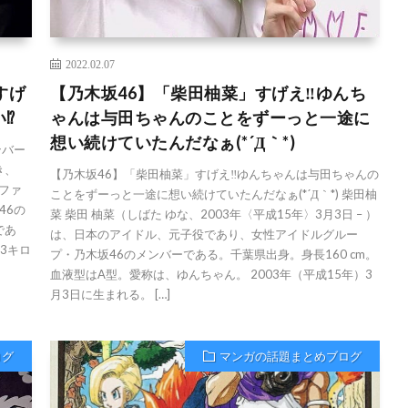
2022.02.07
すげ
【乃木坂46】「柴田柚菜」すげえ‼︎ゆんち
︎
ゃんは与田ちゃんのことをずーっと一途に
想い続けていたんだなぁ(*´Д｀*)
ンバー
き、
【乃木坂46】「柴田柚菜」すげえ‼︎ゆんちゃんは与田ちゃんの
、ファ
ことをずーっと一途に想い続けていたんだなぁ(*´Д｀*) 柴田柚
46の
菜 柴田 柚菜（しばた ゆな、2003年〈平成15年〉3月3日 – ）
であ
は、日本のアイドル、元子役であり、女性アイドルグルー
53キロ
プ・乃木坂46のメンバーである。千葉県出身。身長160 cm。
血液型はA型。愛称は、ゆんちゃん。 2003年（平成15年）3
月3日に生まれる。 […]
ログ
マンガの話題まとめブログ