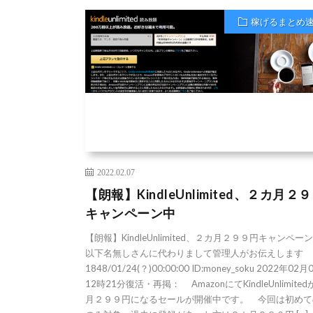
稼げるまとめ
2022.02.07
【朗報】KindleUnlimited、２カ月２
キャンペーン中
【朗報】KindleUnlimited、２カ月２９９円キャンペーン中
以下名無しさんに代わりまして管理人がお伝えします
1848/01/24(？)00:00:00 ID:money_soku 2022年02月
12時21分復活・再掲： AmazonにてKindleUnlimite
月２９９円になるセールが開催中です。 今回は初めて