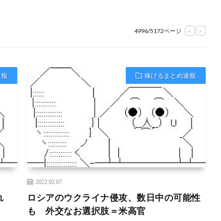
4996/5172ページ
<
>
速報
稼げるまとめ速報
2022.02.07
離れ
ロシアのウクライナ侵攻、数日中の可能性
も 外交なお選択肢＝米高官