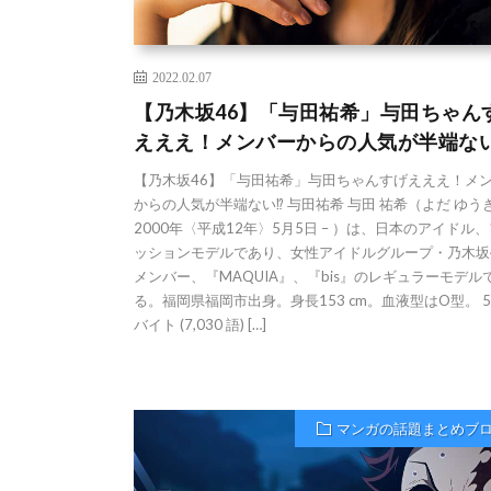
2022.02.07
【乃木坂46】「与田祐希」与田ちゃん
えええ！メンバーからの人気が半端ない⁉
【乃木坂46】「与田祐希」与田ちゃんすげえええ！メ
からの人気が半端ない⁉︎ 与田祐希 与田 祐希（よだ ゆう
2000年〈平成12年〉5月5日 – ）は、日本のアイドル
ッションモデルであり、女性アイドルグループ・乃木坂
メンバー、『MAQUIA』、『bis』のレギュラーモデル
る。福岡県福岡市出身。身長153 cm。血液型はO型。 
バイト (7,030 語) […]
マンガの話題まとめブ