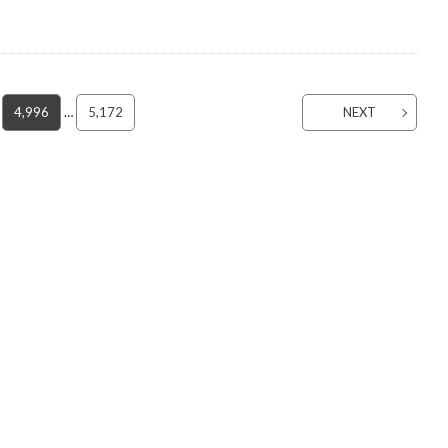
4,996
…
5,172
NEXT