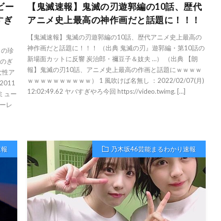
ビー
【鬼滅速報】鬼滅の刃遊郭編の10話、歴代
すぎ
アニメ史上最高の神作画だと話題に！！！
【鬼滅速報】鬼滅の刃遊郭編の10話、歴代アニメ史上最高の
神作画だと話題に！！！ （出典 鬼滅の刃』遊郭編・第10話の
らの珍
新場面カットに反響 炭治郎・禰豆子＆妓夫 …） （出典 【朗
（のぎ
報】鬼滅の刃10話、アニメ史上最高の作画と話題にｗｗｗｗ
女性ア
ｗｗｗｗｗｗｗｗｗｗ） 1 風吹けば名無し ：2022/02/07(月)
011
12:02:49.62 ヤバすぎやろ今回 https://video.twimg. […]
・ミュー
ーレ
速報
乃木坂46芸能まるわかり速報