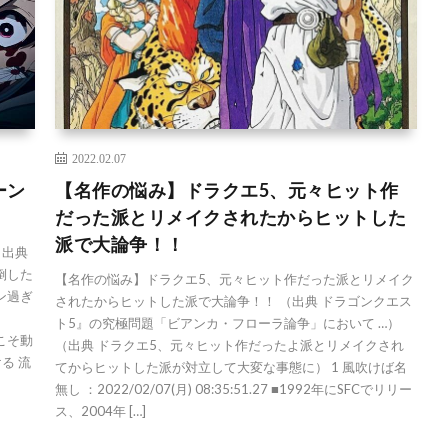
2022.02.07
ーン
【名作の悩み】ドラクエ5、元々ヒット作
だった派とリメイクされたからヒットした
派で大論争！！
（出典
倒した
【名作の悩み】ドラクエ5、元々ヒット作だった派とリメイク
ン過ぎ
されたからヒットした派で大論争！！ （出典 ドラゴンクエス
ト5』の究極問題「ビアンカ・フローラ論争」において …）
度こそ動
（出典 ドラクエ5、元々ヒット作だったよ派とリメイクされ
る 流
てからヒットした派が対立して大変な事態に） 1 風吹けば名
無し ：2022/02/07(月) 08:35:51.27 ■1992年にSFCでリリー
ス、2004年 […]