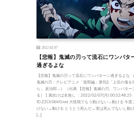
2022.02.07
【悲報】鬼滅の刃って流石にワンパタ
過ぎるよな
【悲報】鬼滅の刃って流石にワンパターン過ぎるよな 
鬼滅の刃：テレビアニメ「遊郭編」第9話「上弦の鬼を
ら」 炭治郎 …） （出典 【悲報】鬼滅の刃、ワンパター
る） 1 風吹けば名無し ：2022/02/07(月) 00:32:48.25
ID:Z2Ch5lbV0.net 大怪我でもう動けない→動ける 今
けない→動ける とうとう死んだ→実は死んでないし動け
[…]