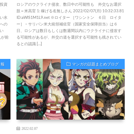
投資
ロシアのウクライナ侵攻、数日中の可能性も 外交なお選択
肢＝米高官 1: 稼げる名無しさん 2022/02/07(月) 10:32:33.81
しい水
ID:aWlS1M1L9.net ※ロイター ［ワシントン ６日 ロイタ
への
ー］ – サリバン米大統領補佐官（国家安全保障担当）は６
い
日、ロシアは数日もしくは数週間以内にウクライナに侵攻す
入が前
る可能性があるが、外交の道を選択する可能性も残されてい
るとの認識 […]
速報
マンガの話題まとめブログ
2022.02.07