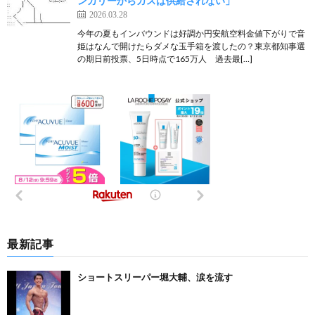
ンガリーからガスは供給されない」
2026.03.28
今年の夏もインバウンドは好調か円安航空料金値下がりで音
姫はなんで開けたらダメな玉手箱を渡したの？東京都知事選
の期日前投票、5日時点で165万人 過去最[…]
最新記事
ショートスリーパー堀大輔、涙を流す