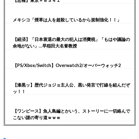
【悲報】東京＋８３４１
メキシコ「煙草は人を超殺しているから規制強化！！」
【経済】「日本衰退の最大の犯人は消費税」「もはや議論の
余地がない」…早稲田大名誉教授
【PS/Xbox/Switch】Overwatch2/オーバーウォッチ2
【漆黒ッ】歴代ジョジョ主人公、黒い発言で打線を組んだぞ
ッ！！
【ワンピース】魚人島編とかいう、ストーリーに一切絡んで
こない謎の寄り道ｗｗｗ