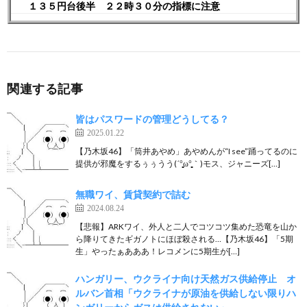
１３５円台後半 ２２時３０分の指標に注意
関連する記事
皆はパスワードの管理どうしてる？
2025.01.22
【乃木坂46】「筒井あやめ」あやめんが“I see”踊ってるのに
提供が邪魔をするぅぅうう(´°̥̥̥̥̥̥̥̥ω°̥̥̥̥̥̥̥̥｀)モス、ジャニーズ[…]
無職ワイ、賃貸契約で詰む
2024.08.24
【悲報】ARKワイ、外人と二人でコツコツ集めた恐竜を山か
ら降りてきたギガノトにほぼ殺される…【乃木坂46】「5期
生」やったぁあああ！レコメンに5期生が[…]
ハンガリー、ウクライナ向け天然ガス供給停止 オ
ルバン首相「ウクライナが原油を供給しない限りハ