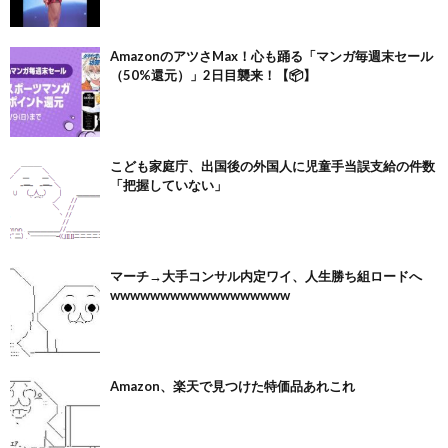
AmazonのアツさMax！心も踊る「マンガ毎週末セール
（50%還元）」2日目襲来！【📦】
こども家庭庁、出国後の外国人に児童手当誤支給の件数
「把握していない」
マーチ→大手コンサル内定ワイ、人生勝ち組ロードへ
wwwwwwwwwwwwwwwwww
Amazon、楽天で見つけた特価品あれこれ