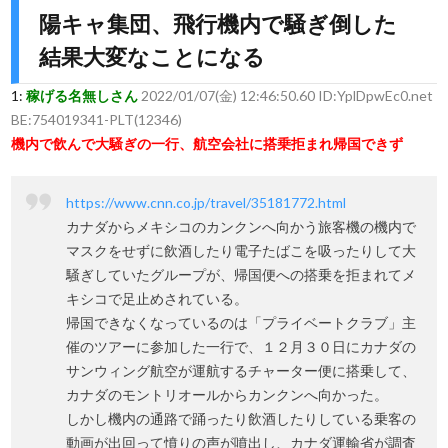
陽キャ集団、飛行機内で騒ぎ倒した
結果大変なことになる
1:
稼げる名無しさん
2022/01/07(金) 12:46:50.60 ID:YplDpwEc0.net
BE:754019341-PLT(12346)
機内で飲んで大騒ぎの一行、航空会社に搭乗拒まれ帰国できず
https://www.cnn.co.jp/travel/35181772.html
カナダからメキシコのカンクンへ向かう旅客機の機内で
マスクをせずに飲酒したり電子たばこを吸ったりして大
騒ぎしていたグループが、帰国便への搭乗を拒まれてメ
キシコで足止めされている。
帰国できなくなっているのは「プライベートクラブ」主
催のツアーに参加した一行で、１２月３０日にカナダの
サンウィング航空が運航するチャーター便に搭乗して、
カナダのモントリオールからカンクンへ向かった。
しかし機内の通路で踊ったり飲酒したりしている乗客の
動画が出回って憤りの声が噴出し、カナダ運輸省が調査