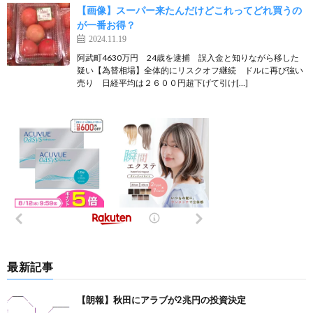
【画像】スーパー来たんだけどこれってどれ買うの
が一番お得？
2024.11.19
阿武町4630万円 24歳を逮捕 誤入金と知りながら移した
疑い【為替相場】全体的にリスクオフ継続 ドルに再び強い
売り 日経平均は２６００円超下げて引け[…]
最新記事
【朗報】秋田にアラブが2兆円の投資決定