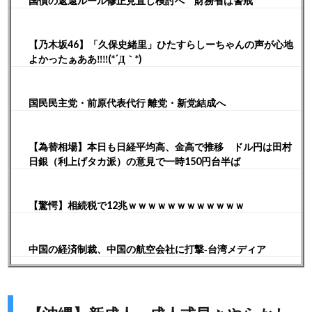
国債の返還ルール修正見直し検討へ 財務省は警戒
【乃木坂46】「久保史緒里」ひたすらしーちゃんの声が心地
よかったぁああ‼︎‼︎(*´Д｀*)
国民民主党・前原代表代行 離党・新党結成へ
【為替相場】本日も日経平均高、金高で推移 ドル円は田村
日銀（利上げタカ派）の意見で一時150円台半ば
【驚愕】相続税で12兆ｗｗｗｗｗｗｗｗｗｗｗｗ
中国の経済制裁、中国の航空会社に打撃‐台湾メディア