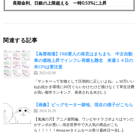
長期金利、日銀の上限超える 一時0.53%に上昇
関連する記事
【為替相場】FRB要人の発言はまちまち 中古自動
車の価格上昇でインフレ再燃も懸念 来週１４日の
米CPIは要注意
2023.02.09
「ヤンキーって生物として圧倒的に正しいよね」←10万いい
ねお絵かき環境に30万ぐらいかけたけど描けなくて草生活費
が高い都市ランキング、発表されるJRさ[…]
【画像】ビッグモーター跡地、現在の様子がこちら
2024.10.29
【鬼滅の刃】アニメ遊郭編、ワンピやドラゴボよりはマシだ
がテンポが悪い…現在世界中で大人気の商品がこち
ら！！！！！Amazonタイムセール祭り最終日〜全[…]