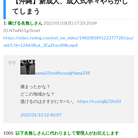
【沖縄】新成人、成人式早々やらかし
てしまう
1:
稼げる名無しさん
2022/01/10(月) 17:33:20.69
ID:N7wN51g/0.net
https://video.twimg.com/ext_tw_video/1480383891223777285/pu/
vid/576×1246/i8LyL_2EaZhzuSMb.mp4
yama33\redfocus
@Yama33R
捕まったかな？
どこの地域かな？
逃げるのはさすがにヤバい。
https://t.co/ujBj72loS3
2022/01/10 12:40:07
1001:
以下名無しさんに代わりまして管理人がお伝えします