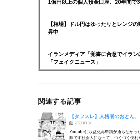
1億円以上の個人預金口座、20年間で
【相場】ドル円はゆったりとレンジの
昇中
イランメディア「覚書に合意でイランは3
「フェイクニュース」
関連する記事
【タフスレ】人格者のおとん、
2022.03.31
Youtubeに収益化再申請が通らな
険です社会人になって、つくづく便利だ