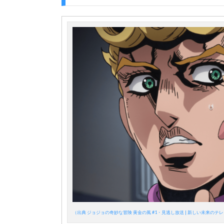
（出典 ジョジョの奇妙な冒険 黄金の風 #1・見逃し放送 | 新しい未来のテレ