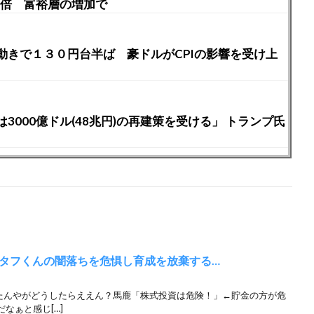
3倍 富裕層の増加で
動きで１３０円台半ば 豪ドルがCPIの影響を受け上
000億ドル(48兆円)の再建策を受ける」 トランプ氏
タフくんの闇落ちを危惧し育成を放棄する…
かったんやがどうしたらええん？馬鹿「株式投資は危険！」←貯金の方が危
なぁと感じ[…]