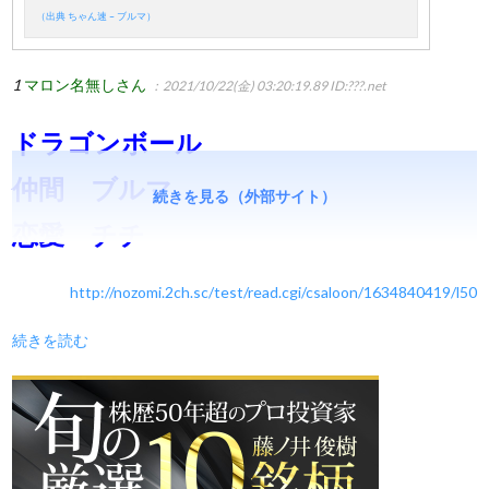
（出典 ちゃん速 – ブルマ）
1
マロン名無しさん
：2021/10/22(金) 03:20:19.89
ID:???.net
ドラゴンボール
仲間 ブルマ
続きを見る（外部サイト）
恋愛 チチ
http://nozomi.2ch.sc/test/read.cgi/csaloon/1634840419/l50
続きを読む