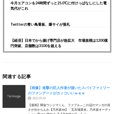
今月エアコンを24時間ずっと25.0℃に付けっぱなしにした電
気代がこれ
Twitterの青い鳥看板、爆サイが落札
【経済】日本でから揚げ専門店が急拡大 市場規模は1200億
円突破、店舗数は3100を超える
関連する記事
【画像】進撃の巨人作者が描いたスパイファミリー
のファンアートがカッコいいｗｗｗ
2022.05.01
【漫画】闇金ウシジマくん、ファブル←この辺のマンガの良
さが分からんわ【乃木坂46】「五百城茉央」乃木坂オーディ