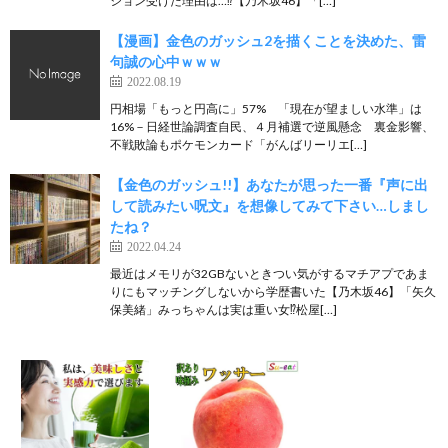
ション受けた理由は…⁉︎【乃木坂46】「[…]
【漫画】金色のガッシュ2を描くことを決めた、雷
句誠の心中ｗｗｗ
2022.08.19
円相場「もっと円高に」57% 「現在が望ましい水準」は
16%－日経世論調査自民、４月補選で逆風懸念 裏金影響、
不戦敗論もポケモンカード「がんばリーリエ[…]
【金色のガッシュ!!】あなたが思った一番『声に出
して読みたい呪文』を想像してみて下さい…しまし
たね？
2022.04.24
最近はメモリが32GBないときつい気がするマチアプであま
りにもマッチングしないから学歴書いた【乃木坂46】「矢久
保美緒」みっちゃんは実は重い女⁉︎松屋[…]