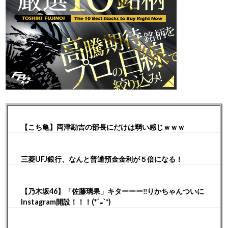
【こち亀】両津勘吉の部長にだけは弱い感じｗｗｗ
三菱UFJ銀行、なんと普通預金金利が５倍になる！
【乃木坂46】「佐藤璃果」キターーー‼︎りかちゃんついに
Instagram開設！！！(*´◒`*)