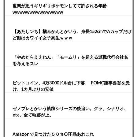
世間が思うギリギリポケモンしてて許される年齢
wwwwwwwwwwwwwww
【あたしンち】橘みかんとかいう、身長152cmでAカップだけ
ど顔はカワイイ女子高生ｗｗｗ
「やめたらええねん」「モームリ」を超える退職代行会社名
を考えるスレ
ビットコイン、4万3000ドル台に下落──FOMC議事要旨を受
け、1カ月ぶりの安値
ゼノブレとかいう軌跡シリーズの後追い。グラ、シナリオ、
etc、全て軌跡が上。
Amazonで見つけた５０％OFF品あれこれ