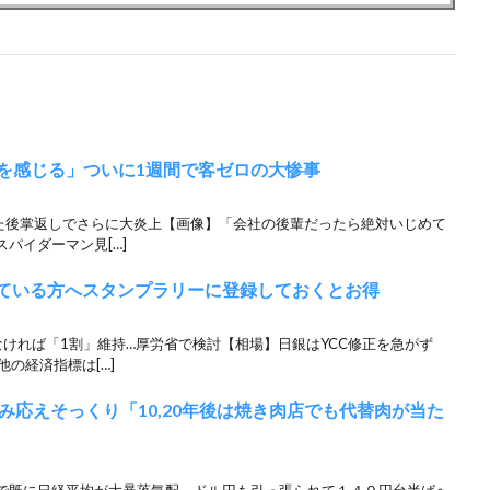
りを感じる」ついに1週間で客ゼロの大惨事
した後掌返しでさらに大炎上【画像】「会社の後輩だったら絶対いじめて
パイダーマン見[…]
としている方へスタンプラリーに登録しておくとお得
ければ「1割」維持…厚労省で検討【相場】日銀はYCC修正を急がず
の経済指標は[…]
応えそっくり「10,20年後は焼き肉店でも代替肉が当た