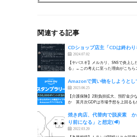
関連する記事
CDショップ店主「CDは終わ
2024.07.02
【ヤバスギ】メルカリ、SNSで炎上
る」←この考えに至った理由がこちらス
Amazonで買い物をしよう
2023.06.25
【介護保険】2割負担拡大、預貯金少な
か 英月次GDPは市場予想を上回るも他
焼き肉店、代替肉で脱炭素 かみ
り前になる」と想定(🥩)
2022.03.20