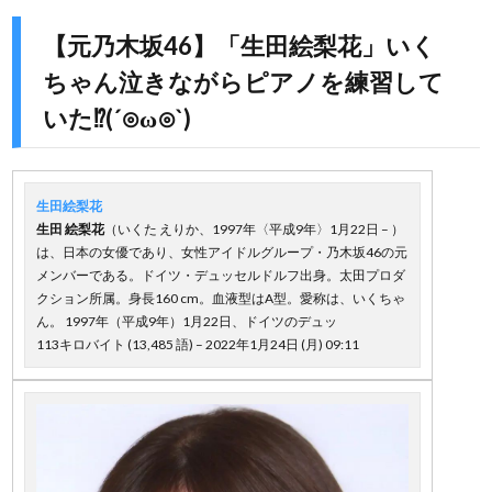
【元乃木坂46】「生田絵梨花」いく
ちゃん泣きながらピアノを練習して
いた⁉︎(´⊙ω⊙`)
生田絵梨花
生田
絵梨花
（いくた えりか、1997年〈平成9年〉1月22日 – ）
は、日本の女優であり、女性アイドルグループ・乃木坂46の元
メンバーである。ドイツ・デュッセルドルフ出身。太田プロダ
クション所属。身長160 cm。血液型はA型。愛称は、いくちゃ
ん。 1997年（平成9年）1月22日、ドイツのデュッ
113キロバイト (13,485 語) – 2022年1月24日 (月) 09:11