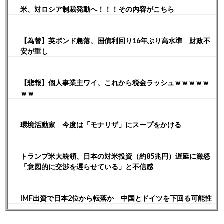
米、対ロシア制裁発動へ！！！その内容がこちら
【為替】英ポンド急落、国債利回り16年ぶり高水準 財政不
安が重し
【悲報】個人事業主ワイ、これから税金ラッシュｗｗｗｗｗ
ｗｗ
環境活動家 今度は「モナリザ」にスープをかける
トランプ米大統領、日本の対米投資（約85兆円）遅延に激怒
「意図的に交渉を遅らせている」と不信感
IMF出資で日本2位から転落か 中国とドイツを下回る可能性