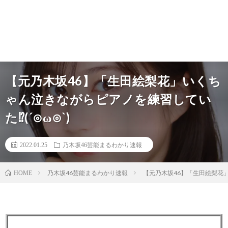
【元乃木坂46】「生田絵梨花」いくち
ゃん泣きながらピアノを練習してい
た⁉︎(´⊙ω⊙`)
2022.01.25
乃木坂46芸能まるわかり速報
乃木坂46芸能まるわかり速報
【元乃木坂46】「生田絵梨花」
HOME