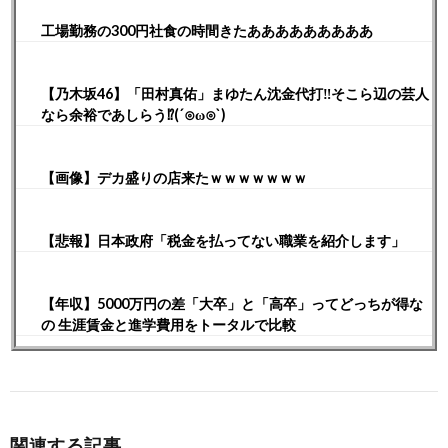
工場勤務の300円社食の時間きたあああああああああ
【乃木坂46】「田村真佑」まゆたん沈金代打‼︎そこら辺の芸人
なら余裕であしらう⁉︎(´⊙ω⊙`)
【画像】デカ盛りの店来たｗｗｗｗｗｗｗ
【悲報】日本政府「税金を払ってない職業を紹介します」
【年収】5000万円の差「大卒」と「高卒」ってどっちが得な
の 生涯賃金と進学費用をトータルで比較
関連する記事