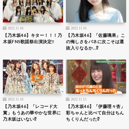
2022.11.16
2022.11.16
【乃木坂46】キター！！！乃
【乃木坂46】「佐藤璃果」こ
木坂FNS歌謡祭出演決定‼︎
の悔しさをバネに次こそは選
抜入りなるか…⁉︎
2022.11.16
2022.11.15
【乃木坂46】「レコード大
【乃木坂46】「伊藤理々杏」
賞」もうあの華やかな世界に
彩ちゃんと比べて自分はちん
乃木坂はいない⁉︎
ちくりんだった⁉︎