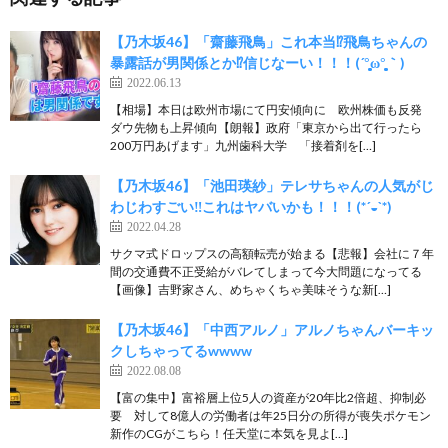
【乃木坂46】「齋藤飛鳥」これ本当⁉︎飛鳥ちゃんの
暴露話が男関係とか⁉︎信じなーい！！！(´°̥̥̥̥̥̥̥̥ω°̥̥̥̥̥̥̥̥｀)
2022.06.13
【相場】本日は欧州市場にて円安傾向に 欧州株価も反発
ダウ先物も上昇傾向【朗報】政府「東京から出て行ったら
200万円あげます」九州歯科大学 「接着剤を[…]
【乃木坂46】「池田瑛紗」テレサちゃんの人気がじ
わじわすごい‼︎これはヤバいかも！！！(*´◒`*)
2022.04.28
サクマ式ドロップスの高額転売が始まる【悲報】会社に７年
間の交通費不正受給がバレてしまって今大問題になってる
【画像】吉野家さん、めちゃくちゃ美味そうな新[…]
【乃木坂46】「中西アルノ」アルノちゃんバーキッ
クしちゃってるwwww
2022.08.08
【富の集中】富裕層上位5人の資産が20年比2倍超、抑制必
要 対して8億人の労働者は年25日分の所得が喪失ポケモン
新作のCGがこちら！任天堂に本気を見よ[…]