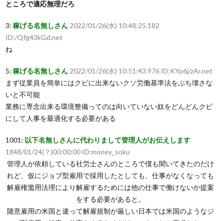
ところで適応無理だろ
3:
稼げる名無しさん
2022/01/26(水) 10:48:25.182
ID:/Qfg43kGd.net
ね
5:
稼げる名無しさん
2022/01/26(水) 10:51:43.976 ID:KYp6j/zAr.net
まず従業員を簡単にはクビに出来ないクソ労働基準法をぶち壊さな
いと不可能
業務に専念出来る環境整備ってのは向いていない奴をどんどんクビ
にして人事を最適化する必要がある
1001:
以下名無しさんに代わりまして管理人がお伝えします
1848/01/24(？)00:00:00 ID:money_soku
管理人が依頼している社労士さんのところで僕も聞いてきたのだけ
れど、仮にジョブ型雇用で採用したとしても、仕事がなくなっても
解雇権濫用法理により解雇するためには他の仕事で働けないか提案
をする必要があると。
随意雇用の米国と違って解雇規制が厳しい日本では米国のようなジ