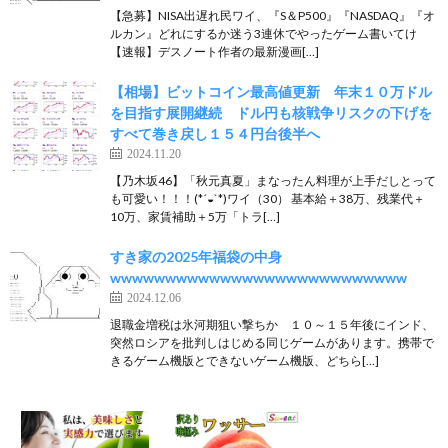
【急募】NISA出遅れ民ワイ、『S＆P500』『NASDAQ』『オ
ルカン』どれにするか迷う3連休でやったゲーム書いてけ
【速報】デスノート作者の最新漫画[…]
【相場】ビットコイン最高値更新 年末１０万ドル
を目指す展開継続 ドル円も核戦争リスクの下げを
すべて巻き戻し１５４円台後半へ
2024.11.20
【乃木坂46】「秋元真夏」まなったん料理が上手だしとって
も可愛い！！！(*´◒`*)ワイ（30） 基本給＋38万、残業代＋
10万、家賃補助＋5万「トラ[…]
すき家の2025年福袋の中身
wwwwwwwwwwwwwwwwwwwwwwwwwww
2024.12.06
退職金増税は氷河期狙い撃ちか １０～１５年後にインド、
突然ロシアを批判しはじめる同じゲームがあります。携帯で
きるゲーム機版とできないゲーム機版、どちら[…]