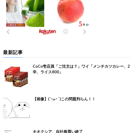
最新記事
CoCo壱店員「ご注文は？」ワイ「メンチカツカレー、2
辛、ライス800」
【画像】(´･ω･ `)この問題判らん！！
キオクシア、自社株買い終了