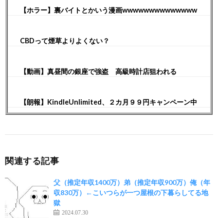
【ホラー】裏バイトとかいう漫画wwwwwwwwwwwwww
CBDって煙草よりよくない？
【動画】真昼間の銀座で強盗 高級時計店狙われる
【朗報】KindleUnlimited、２カ月９９円キャンペーン中
関連する記事
父（推定年収1400万）弟（推定年収900万）俺（年
収830万）←こいつらが一つ屋根の下暮らしてる地
獄
2024.07.30