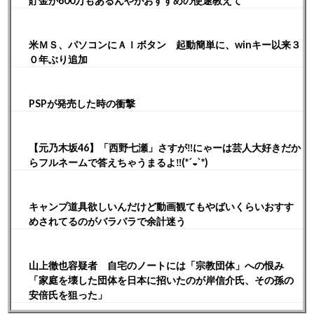
貯金が600万もあるんやがおすすめの使途教えて
米ＭＳ、パソコンにＡＩボタン 起動簡単に、winキー以来３
０年ぶり追加
PSPが発売した時の衝撃
【元乃木坂46】「西野七瀬」さすが‼︎にゃーは芸人大好きだか
らフルネームで答えちゃうまるよ‼︎(*´◒`*)
キャンプ道具欲しいんだけど動画観てもやばいくらいおすす
めされてるのがバラバラで余計迷う
山上徹也容疑者 自宅のノートには「宗教団体」への恨み
「家庭を壊した団体を日本に招いたのが岸信介氏、その孫の
安倍氏を狙った」