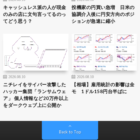
キャッシュレス派の人が現金
投機家の円買い急増 日米の
のみの店に文句言ってるのっ
協調介入後に円安方向のポジ
てどう思う？
ションが急速に縮小
2026.08.10
2026.08.10
ニチレイをサイバー攻撃した
【相場】雇用統計の影響は全
ハッカー集団「ランサムウェ
モ 1ドル158円台半ばに
ア」 個人情報など20万件以上
をダークウェブ上に公開か
Back to Top