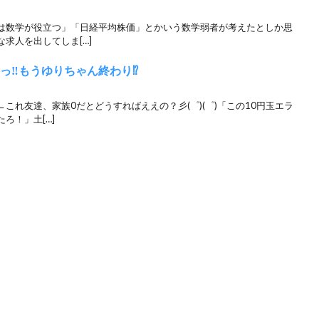
は数学が役立つ」「日経平均株価」とかいう数学弱者が考えたとしか思
求人を出してしま[…]
‼︎もうゆりちゃん終わり⁉︎
これ友達、家族0だとどうすればええの？彡(゜)(゜)「この10円玉エラ
ろ！」土[…]