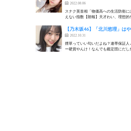
2022.08.06
スナク英首相「物価高への生活防衛に
えない指数【朗報】天才わい、理想的な
【乃木坂46】「北川悠理」はやっ
2022.10.31
煙草っていい匂いだよね？連帯保証人←
ー硬貨やんけ！なんでも鑑定団にだした