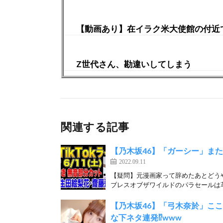
【動画あり】在イラク米大使館の付近
Z世代さん、勘違いしてしまう
関連する記事
【乃木坂46】「ガーシー」また
2022.09.11
【疑問】元漫画家って辞めたあとどう
ブレスオブザワイルドのパラセールは革
【乃木坂46】「弓木奈於」こ
な下ネタ連発⁉︎www