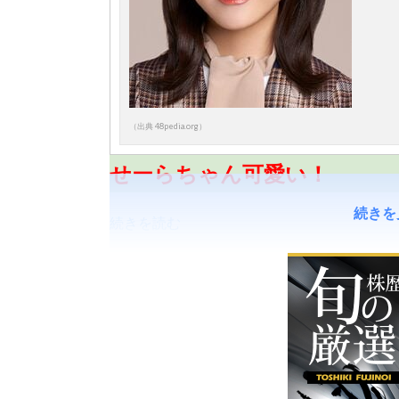
（出典 48pedia.org）
せーらちゃん可愛い！
続きを
続きを読む