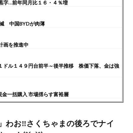
黒字…前年同月比１６・４％増
減 中国BYDが肉薄
計画を推進中
 １ドル１４９円台前半～後半推移 株価下落、金は強
現金一括購入 市場揺らす富裕層
」わお‼︎さくちゃまの後ろでナイ