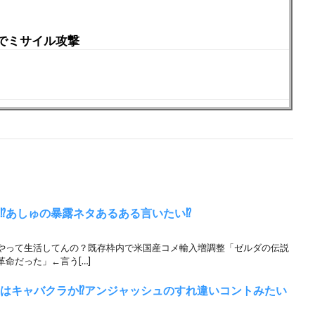
でミサイル攻撃
⁉︎あしゅの暴露ネタあるある言いたい⁉︎
やって生活してんの？既存枠内で米国産コメ輸入増調整「ゼルダの伝説
命だった」←言う[…]
こはキャバクラか⁉︎アンジャッシュのすれ違いコントみたい