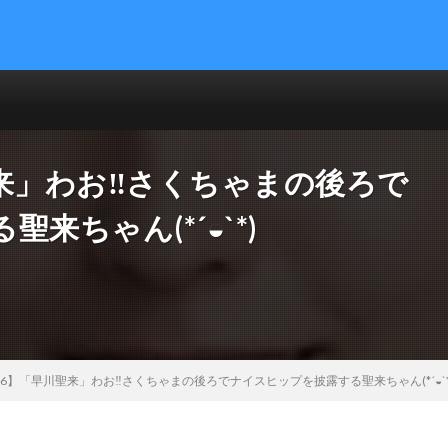
来」わお‼︎さくちゃまの後ろで
来ちゃん(*´◒`*)
6】「早川聖来」わお‼︎さくちゃまの後ろでナイスヒップを披露する聖来ちゃん(*´◒`*