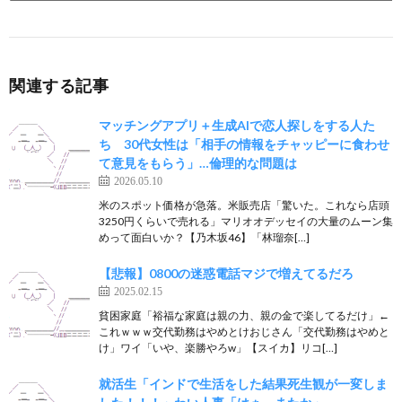
関連する記事
マッチングアプリ＋生成AIで恋人探しをする人た
ち 30代女性は「相手の情報をチャッピーに食わせ
て意見をもらう」…倫理的な問題は
2026.05.10
米のスポット価格が急落。米販売店「驚いた。これなら店頭
3250円くらいで売れる」マリオオデッセイの大量のムーン集
めって面白いか？【乃木坂46】「林瑠奈[…]
【悲報】0800の迷惑電話マジで増えてるだろ
2025.02.15
貧困家庭「裕福な家庭は親の力、親の金で楽してるだけ」←
これｗｗｗ交代勤務はやめとけおじさん「交代勤務はやめと
け」ワイ「いや、楽勝やろw」【スイカ】リコ[…]
就活生「インドで生活をした結果死生観が一変しま