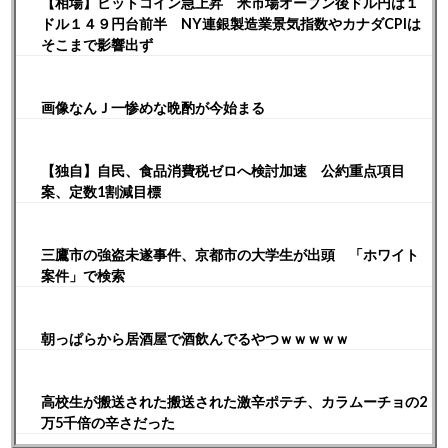
【相場】ビットコイン急上昇 米市場オープン後ドル円は１
ドル１４９円台前半 NY連銀製造業景気指数やカナダCPIは
そこまで影響出ず
画像なんＪ一惨めな晩酌が今始まる
【独自】自民、食品消費税ゼロへ検討加速 公約重点項目
案、定数1割減目標
三鷹市の強盗未遂事件、京都市の大学生が出頭 「ホワイト
案件」で検索
朝っぱらから居酒屋で酒飲んでるやつｗｗｗｗｗ
高校生が搬送された搬送された激辛ポテチ、カラムーチョの2
万5千倍の辛さだった