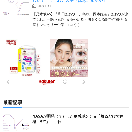
した！！！」わい人事「はぁ、またか」
2024.03.13
【乃木坂46】「和田まあや・川﨑桜・岡本姫奈」まあやが来
てくれたー‼︎やっぱりまあやいると明るくなる‼︎(*´◒`*)暗号資
産トレジャリー企業、TOP[…]
最新記事
NASAが開発（？）した冷感ポンチョ「着るだけで体
感-15℃」←これ