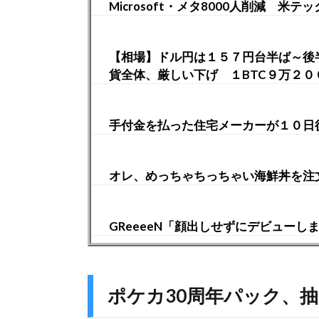
Microsoft・メタ8000人削減 米
【相場】ドル円は１５７円台半ば～後
貨全体、厳しい下げ １BTC９万２０
手付金を払った住宅メーカーが１０日
オレ、めっちゃちっちゃい海鮮丼を注
GReeeeN「顔出しせずにデビュー
ポケカ30周年パック、