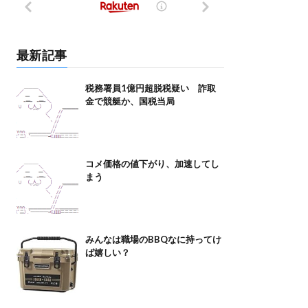
最新記事
税務署員1億円超脱税疑い 詐取
金で競艇か、国税当局
コメ価格の値下がり、加速してし
まう
みんなは職場のBBQなに持ってけ
ば嬉しい？