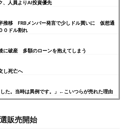
テック、人員よりAI投資優先
半推移 FRBメンバー発言で少しドル買いに 仮想通
００ドル割れ
後に破産 多額のローンを抱えてしまう
文し死亡へ
しました。当時は異例です。」←こいつらが売れた理由
抽選販売開始