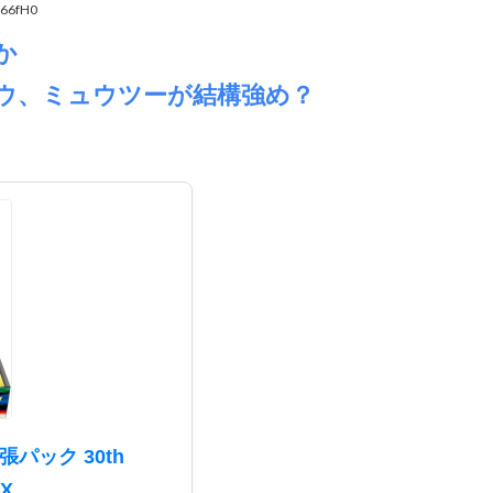
i66fH0
か
ウ、ミュウツーが結構強め？
パック 30th
X