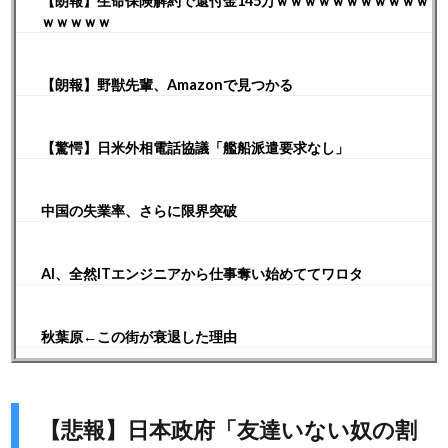
【朗報】生命保険解約で還付金145万ｗｗｗｗｗｗｗｗｗｗｗ
ｗｗｗｗｗ
【朗報】野獣先輩、Amazonで見つかる
【驚愕】日米外相電話協議「艦船派遣要求なし」
中国の失業率、さらに限界突破
AI、全然ITエンジニアから仕事奪い始めててワロタ
秋葉原←この街が衰退した理由
【悲報】日本政府「友達いない奴の割