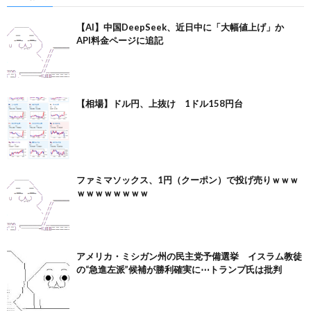
【AI】中国DeepSeek、近日中に「大幅値上げ」か
API料金ページに追記
【相場】ドル円、上抜け 1ドル158円台
ファミマソックス、1円（クーポン）で投げ売りｗｗｗ
ｗｗｗｗｗｗｗｗ
アメリカ・ミシガン州の民主党予備選挙 イスラム教徒
の“急進左派”候補が勝利確実に⋯トランプ氏は批判