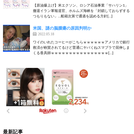
【原油爆上げ】米エクソン、ロシア石油事業「サハリン1」
撤退イラン軍報道官、ホルムズ海峡を「封鎖しておらずする
つもりもない」…船籍次第で通過を認める方針[…]
米国、謎の脳腫瘍の原因判明か
2022.05.18
ワイのいれたコーヒーがこちらｗｗｗｗｗｗアメリカで銀行
救済が称賛されてるけど普通にヤバくねスマブラで屈伸しま
くる香具師ｗｗｗｗｗｗｗｗｗｗｗｗｗｗｗｗ[…]
最新記事