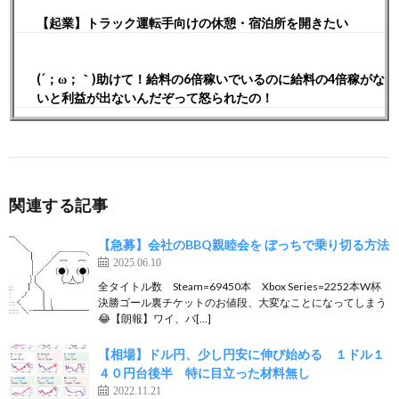
【起業】トラック運転手向けの休憩・宿泊所を開きたい
(´；ω；｀)助けて！給料の6倍稼いでいるのに給料の4倍稼がな
いと利益が出ないんだぞって怒られたの！
関連する記事
【急募】会社のBBQ親睦会を ぼっちで乗り切る方法
2025.06.10
全タイトル数 Steam=69450本 Xbox Series=2252本W杯
決勝ゴール裏チケットのお値段、大変なことになってしまう
😂【朗報】ワイ、バ[…]
【相場】ドル円、少し円安に伸び始める １ドル１
４０円台後半 特に目立った材料無し
2022.11.21