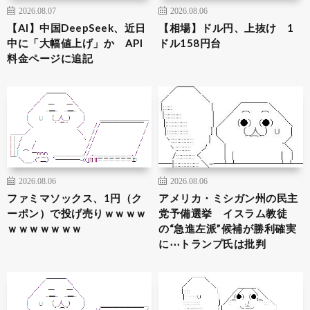
2026.08.07
2026.08.06
【AI】中国DeepSeek、近日
【相場】ドル円、上抜け 1
中に「大幅値上げ」か API
ドル158円台
料金ページに追記
2026.08.06
2026.08.06
ファミマソックス、1円（ク
アメリカ・ミシガン州の民主
ーポン）で投げ売りｗｗｗｗ
党予備選挙 イスラム教徒
ｗｗｗｗｗｗｗ
の“急進左派”候補が勝利確実
に⋯トランプ氏は批判