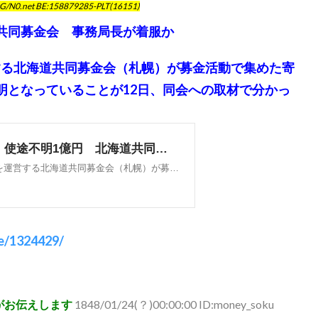
G/N0.net BE:158879285-PLT(16151)
共同募金会 事務局長が着服か
る北海道共同募金会（札幌）が募金活動で集めた寄
明となっていることが12日、同会への取材で分かっ
le/1324429/
がお伝えします
1848/01/24(？)00:00:00 ID:money_soku