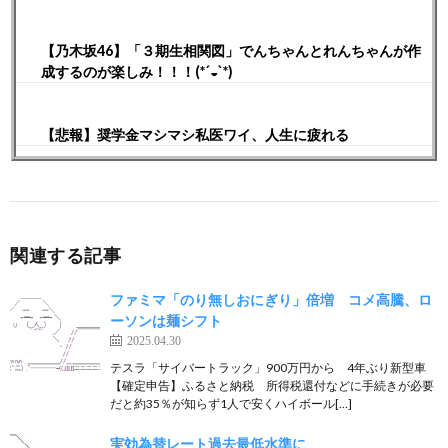
【乃木坂46】「３期生相関図」でんちゃんとれんちゃんが作
成するのが楽しみ！！！(*´◒`*)
【悲報】奨学金マシマシ私医ワイ、人生に疲れる
関連する記事
ファミマ「のり無しおにぎり」倍増 コメ高騰、ロ
ーソンは麺シフト
2025.04.30
テスラ「サイバートラック」900万円から 4年ぶり新型車
【確定申告】ふるさと納税 所得税還付などに手続きが必要
だと約35％が知らず1人で安くハイボール[…]
実効為替レート過去最低水準に