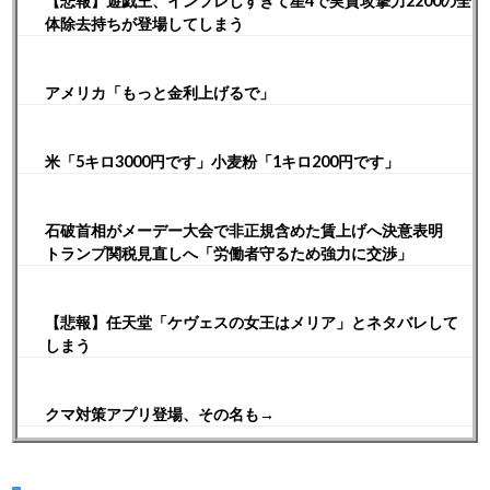
【悲報】遊戯王、インフレしすぎて星4で実質攻撃力2200の全
体除去持ちが登場してしまう
アメリカ「もっと金利上げるで」
米「5キロ3000円です」小麦粉「1キロ200円です」
石破首相がメーデー大会で非正規含めた賃上げへ決意表明
トランプ関税見直しへ「労働者守るため強力に交渉」
【悲報】任天堂「ケヴェスの女王はメリア」とネタバレして
しまう
クマ対策アプリ登場、その名も→