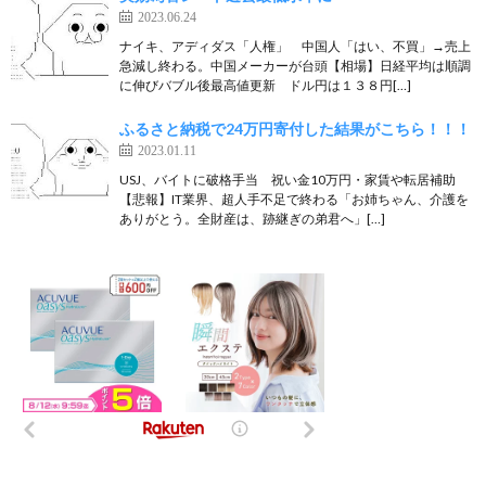
2023.06.24
ナイキ、アディダス「人権」 中国人「はい、不買」→売上
急減し終わる。中国メーカーが台頭【相場】日経平均は順調
に伸びバブル後最高値更新 ドル円は１３８円[…]
ふるさと納税で24万円寄付した結果がこちら！！！
2023.01.11
USJ、バイトに破格手当 祝い金10万円・家賃や転居補助
【悲報】IT業界、超人手不足で終わる「お姉ちゃん、介護を
ありがとう。全財産は、跡継ぎの弟君へ」[…]