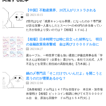
【中国】不動産業界、20万人がリストラされる
2023.10.15
Z世代はなぜ「残業キャンセル界隈」になったのか？専門家
が語る深層一人暮らしだとスーパーの450円の弁当食ってい
た方が自炊より安いのでは？【相場】１ドル[…]
【相場】日本時間では特に目立った材料なし 明日
の金融政策発表警戒 金は再び２０００ドル台に
2023.04.27
露ルーブル、一時世界で最も強い通貨に伊藤忠商事会長「学
生さんは初任給で（企業を）選びがち」各社で入社式、人手
不足などを背景に初任給の高額化進む【乃木坂[…]
鍋の〆専門店「そこだけでいいんだよ」を開こうと
思うのだが需要あるかな？
2023.12.04
【為替相場】ドル円は１４７円を目指すか 本日米・加市場
休場明け【相場】ビットコイン順調に伸びて６万５０００ド
ル台 金、原油も回復中 ドル円は１５４円タ[…]