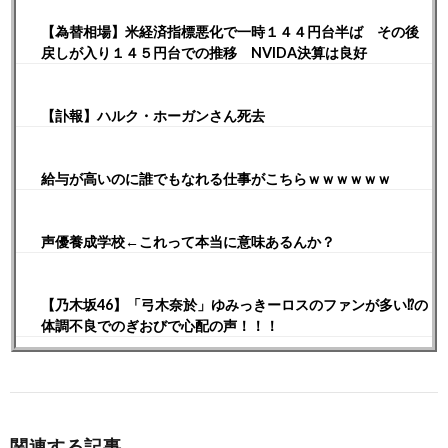
【為替相場】米経済指標悪化で一時１４４円台半ば その後
戻しが入り１４５円台での推移 NVIDA決算は良好
【訃報】ハルク・ホーガンさん死去
給与が高いのに誰でもなれる仕事がこちらｗｗｗｗｗｗ
声優養成学校←これって本当に意味あるんか？
【乃木坂46】「弓木奈於」ゆみっきーロスのファンが多い⁉︎の
体調不良でのぎおびで心配の声！！！
関連する記事