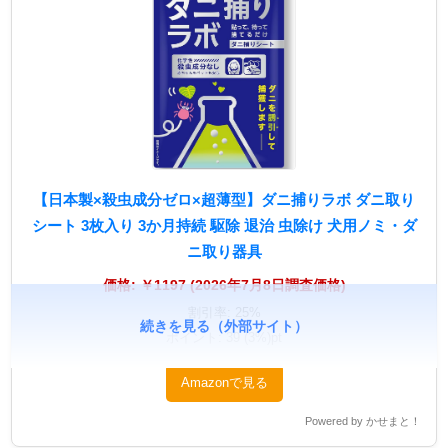
【日本製×殺虫成分ゼロ×超薄型】ダニ捕りラボ ダニ取り
シート 3枚入り 3か月持続 駆除 退治 虫除け 犬用ノミ・ダ
ニ取り器具
価格: ￥1197 (2026年7月8日調査価格)
割引率: 25%
続きを見る（外部サイト）
ポイント: 39 (3%)pt
Amazonで見る
Powered by かせまと！