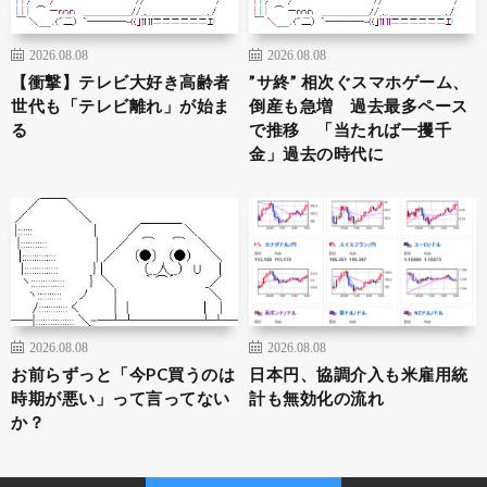
2026.08.08
2026.08.08
【衝撃】テレビ大好き高齢者
”サ終” 相次ぐスマホゲーム、
世代も「テレビ離れ」が始ま
倒産も急増 過去最多ペース
る
で推移 「当たれば一攫千
金」過去の時代に
2026.08.08
2026.08.08
お前らずっと「今PC買うのは
日本円、協調介入も米雇用統
時期が悪い」って言ってない
計も無効化の流れ
か？