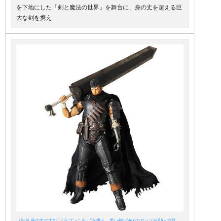
を下地にした「剣と魔法の世界」を舞台に、身の丈を超える巨
大な剣を携え
（出典 身の丈の大剣“ドラゴンころし”を携え、黒い剣士Ver.のガッツがRAHで登