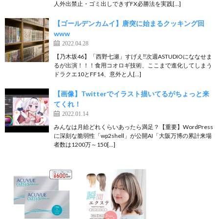
人外出禁止・ゴミ出しできずFX必勝法を実践[…]
【ゴールデンカムイ】唐突に始まるクッキング回
www
2022.04.28
【乃木坂46】「西野七瀬」すげえ‼︎次週ASTUDIOにななせま
るが出演！！！食用コオロギ技術、ここまで進化してしまう
ドラクエ10とFF14、意外と人[…]
【画像】Twitterでイラスト描いてるがちょっと来
てくれ！
2022.01.14
みんなは月給どれくらいあったら満足？【重要】WordPress
に深刻な脆弱性「wp2shell」が公開AI「大阪万博の累計来場
者数は1200万～150[…]