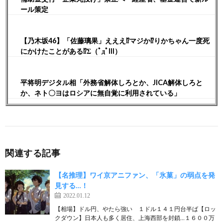
ール策定
【乃木坂46】「佐藤璃果」えええ⁉︎マジか⁉︎りかちゃん一度死
にかけたことがある⁉︎Σ（ﾟдﾟlll）
平将明デジタル相「外務省解体しろとか、JICA解体しろと
か、ネト〇ヨはロシアに無自覚に利用されている」
関連する記事
【名推理】ワイ京アニファン、「氷菓」の弱点を発
見する…！
2022.01.12
【相場】ドル円、やたら強い １ドル１４１円台半ば【ロッ
クダウン】日本人も多く居住、上海西部を封鎖…１６００万