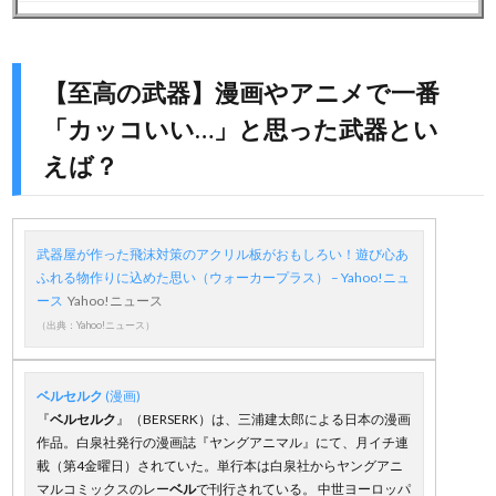
【至高の武器】漫画やアニメで一番
「カッコいい…」と思った武器とい
えば？
武器屋が作った飛沫対策のアクリル板がおもしろい！遊び心あ
ふれる物作りに込めた思い（ウォーカープラス） – Yahoo!ニュ
ース
Yahoo!ニュース
（出典：Yahoo!ニュース）
ベルセルク
(漫画)
『
ベルセルク
』（BERSERK）は、三浦建太郎による日本の漫画
作品。白泉社発行の漫画誌『ヤングアニマル』にて、月イチ連
載（第4金曜日）されていた。単行本は白泉社からヤングアニ
マルコミックスのレー
ベル
で刊行されている。 中世ヨーロッパ