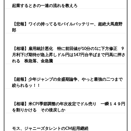
起業するときの一連の流れを教えろ
【悲報】ワイの持ってるモバイルバッテリー、超絶大馬鹿野
郎
【相場】雇用統計悪化 特に前回値が10分の1に下方修正 9
月利下げ期待が急上昇しドル円は147円台半ばまで円高に押さ
れる 株急落、金急騰
【超報】少年ジャンプの全盛期論争、やっと最強の二つまで
絞られるッ！！
【相場】米CPI季節調整の年次改定でドル売り 一瞬１４９円
を割りかける その後戻しか
モス、ジャニーズタレントのCM起用継続