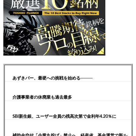
あずきバー、最硬への挑戦を始める────
介護事業者の休廃業も過去最多
SBI新生銀、ユーザー全員の残高次第で金利年4.20％に
補助金交付「企業丸投げ」禁止へ 経産省、基金運営で新ル