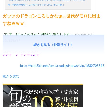
場！予約受付開始！ : こーのーどちゃかてきん -ホビー版-）
ガッツのドラゴンころしかなぁ…世代がモロに出ま
すねｗｗｗ
1
以下、5ちゃんねるからVIPがお送りします
：2021/09/27(月)
10:18:38.887
続きを見る（外部サイト）
ガンツのZガン
http://hebi.5ch.net/test/read.cgi/news4vip/1632705518
続きを読む