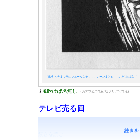
（出典 ヒナまつりのシュールなセリフ、シーンまとめ – ここだけの話。）
1
風吹けば名無し
：2022/02/03(木) 21:42:10.53
テレビ売る回
続きを
続きを読む