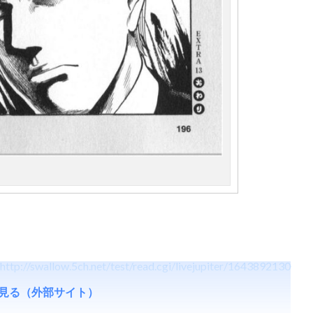
http://swallow.5ch.net/test/read.cgi/livejupiter/1643892130
見る（外部サイト）