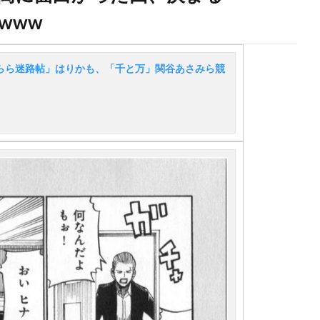
www
らら迷路帖」はりかも、「千と万」関谷あさみら競