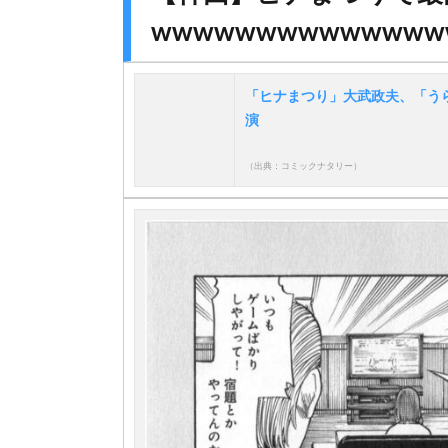
wwwwwwwwwwwwww
「ヒナまつり」大武政夫、「う
演
（出典：コミックナタリー）