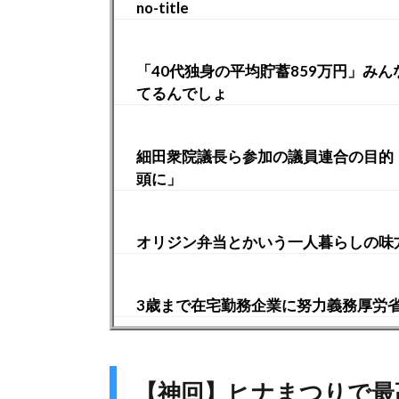
no-title
「40代独身の平均貯蓄859万円」み
てるんでしょ
細田衆院議長ら参加の議員連合の目的
頭に」
オリジン弁当とかいう一人暮らしの味
3歳まで在宅勤務企業に努力義務厚労
【神回】ヒナまつりで最