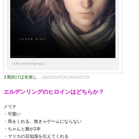
（出典 livedoor.blogimg.jp）
1
風吹けば名無し
：2022/03/07(月) 20:05:07.53
エルデンリングのヒロインはどちらか？
メリナ
・可愛い
・馬をくれる。無きゃゲームにならない
・ちゃんと腕が2本
・マリカの豆知識を伝えてくれる