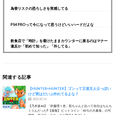
為替リスクの恐ろしさを実感してる
PS4 PROって今になって思うけどいいハードだよな
飲食店で「時計」を着けたままカウンターに座るのはマナー
違反か「初めて知った」「外してる」
関連する記事
【HUNTER×HUNTER】ゴンって王道主人公っぽい
けど実はだいぶ外れてるよな？
2022.03.14
【乃木坂46】「伊藤理々杏」彩ちゃんと比べて自分はちんち
くりんだった⁉︎【速報】 ビットコイン「40％の大暴落」の可