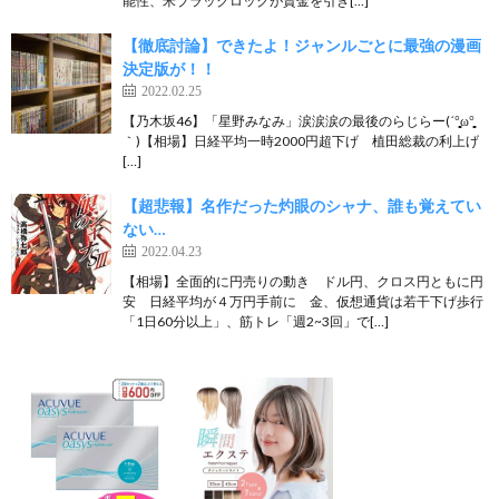
能性、米ブラックロックが資金を引き[…]
【徹底討論】できたよ！ジャンルごとに最強の漫画
決定版が！！
2022.02.25
【乃木坂46】「星野みなみ」涙涙涙の最後のらじらー(´°̥̥̥̥̥̥̥̥ω°̥̥̥̥̥̥̥̥
｀)【相場】日経平均一時2000円超下げ 植田総裁の利上げ
[…]
【超悲報】名作だった灼眼のシャナ、誰も覚えてい
ない…
2022.04.23
【相場】全面的に円売りの動き ドル円、クロス円ともに円
安 日経平均が４万円手前に 金、仮想通貨は若干下げ歩行
「1日60分以上」、筋トレ「週2~3回」で[…]