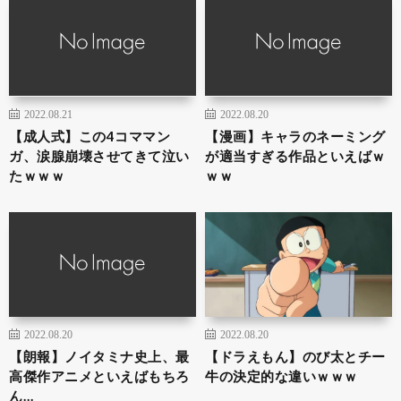
2022.08.21
2022.08.20
【成人式】この4コママン
【漫画】キャラのネーミング
ガ、涙腺崩壊させてきて泣い
が適当すぎる作品といえばｗ
たｗｗｗ
ｗｗ
2022.08.20
2022.08.20
【朗報】ノイタミナ史上、最
【ドラえもん】のび太とチー
高傑作アニメといえばもちろ
牛の決定的な違いｗｗｗ
ん…