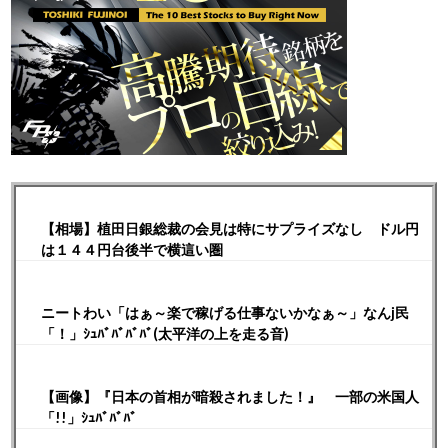
【相場】植田日銀総裁の会見は特にサプライズなし ドル円
は１４４円台後半で横這い圏
ニートわい「はぁ～楽で稼げる仕事ないかなぁ～」なんj民
「！」ｼｭﾊﾞﾊﾞﾊﾞﾊﾞ(太平洋の上を走る音)
【画像】『日本の首相が暗殺されました！』 一部の米国人
「!!」ｼｭﾊﾞﾊﾞﾊﾞ