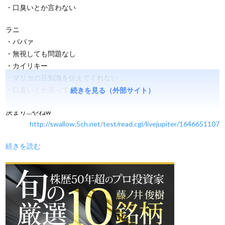
・口臭いとか言わない
ラニ
・ババァ
・無視しても問題なし
・カイリキー
・マリカの豆知識を伝えてくれない
・口臭いとか言ってくる
続きを見る（外部サイト）
決まり…やねw
http://swallow.5ch.net/test/read.cgi/livejupiter/1646651107
続きを読む