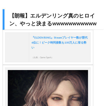
【朗報】エルデンリング真のヒロイ
ン、やっと決まるwwwwwwwwwww
『ELDEN RING』Steamプレイヤー数が歴代
6位に！ピーク時同接数も100万人に登る勢
い
（出典：Game Spark）