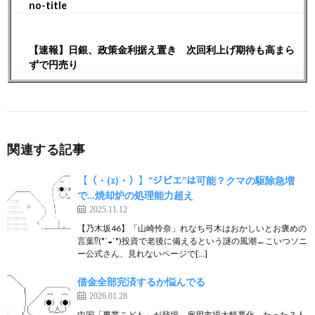
no-title
【速報】日銀、政策金利据え置き 次回利上げ期待も高まら
ずで円売り
関連する記事
【（・(ｪ)・）】“ジビエ”は可能？クマの駆除急増
で…焼却炉の処理能力超え
2025.11.12
【乃木坂46】「山崎怜奈」れなち弓木はおかしいとお褒めの
言葉⁉︎(*´◒`*)投資で老後に備えるという謎の風潮←こいつソニ
ー公式さん、見れないページで[…]
借金全部完済するか悩んでる
2026.01.28
中国「専業こども」が登場 雇用市場大幅悪化 たった３人