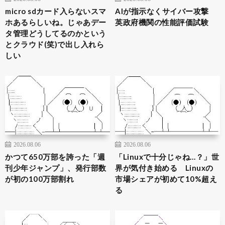
micro sdカード入らないスマ
AIが指示なくサイバー攻撃
ホあるらしいね。じゃあデー
英政府機関の性能評価試験
タ管理どうしてるのかという
とクラウド(笑)で出し入れら
しい
2026.08.06
2026.08.06
かつて650万部を誇った「週
「Linuxで十分じゃね…？」世
刊少年ジャンプ」、発行部数
界が気付き始める Linuxの
が初の100万部割れ
市場シェアが初めて10%超え
る