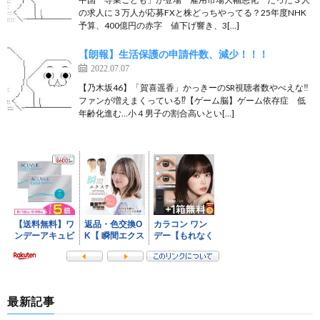
の求人に３万人が応募FXと株どっちやってる？25年度NHK
予算、400億円の赤字 値下げ響き、3[…]
【朗報】生活保護の申請件数、減少！！！
2022.07.07
【乃木坂46】「賀喜遥香」かっきーのSR視聴者数やべえな‼︎
ファンが増えまくっている⁉︎【ゲーム脳】ゲーム依存症 低
年齢化進む…小４男子の割合高いとい[…]
最新記事