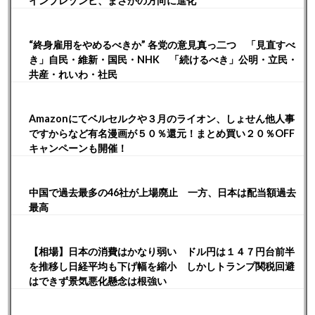
インプレゾンビ、まさかの方向に進化
“終身雇用をやめるべきか” 各党の意見真っ二つ 「見直すべ
き」自民・維新・国民・NHK 「続けるべき」公明・立民・
共産・れいわ・社民
Amazonにてベルセルクや３月のライオン、しょせん他人事
ですからなど有名漫画が５０％還元！まとめ買い２０％OFF
キャンペーンも開催！
中国で過去最多の46社が上場廃止 一方、日本は配当額過去
最高
【相場】日本の消費はかなり弱い ドル円は１４７円台前半
を推移し日経平均も下げ幅を縮小 しかしトランプ関税回避
はできず景気悪化懸念は根強い