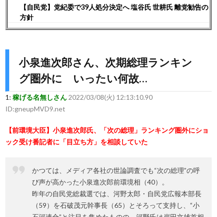
【自民党】党紀委で39人処分決定へ 塩谷氏 世耕氏 離党勧告の
方針
小泉進次郎さん、次期総理ランキン
グ圏外に いったい何故…
1:
稼げる名無しさん
2022/03/08(火) 12:13:10.90
ID:gneupMVD9.net
【前環境大臣】小泉進次郎氏、「次の総理」ランキング圏外にショ
ック受け番記者に「目立ち方」を相談していた
かつては、メディア各社の世論調査でも“次の総理”の呼
び声が高かった小泉進次郎前環境相（40）。
昨年の自民党総裁選では、河野太郎・自民党広報本部長
（59）を石破茂元幹事長（65）とそろって支持し、“小
石河連合”と注目を集めたものの、河野氏は岸田文雄首相