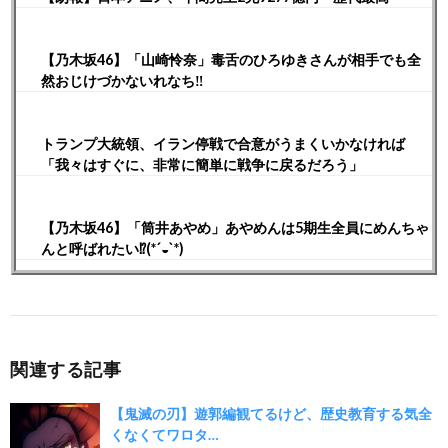
【乃木坂46】「山崎怜奈」毒舌のひろゆきさんが相手でも全
然おじけづかないれなち‼︎
トランプ大統領、イラン停戦で合意がうまくいかなければ
「我々はすぐに、非常に簡単に戦争に戻るだろう」
【乃木坂46】「筒井あやめ」あやめんは5期生全員にめんちゃ
んと呼ばれたい⁉︎(*´◒`*)
関連する記事
【鬼滅の刃】遊郭編観てるけど、歴史教育する気全
くなくてワロタ…