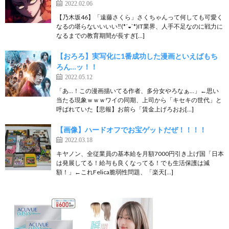
2022.02.06
【乃木坂46】「遠藤さくら」さくちゃんって何しても可愛く
なるの堪らないいいい‼︎(*´◒`*)IT業界、人手不足なのに戦力に
なるまでの教育期間が長すぎ[…]
【おろろ】実写化に1番成功した漫画といえばもち
ろん…ッ！！
2022.05.12
「あ…！この漫画描いてる作者、多分女やろなぁ…」←思い
当たる現象ｗｗｗワイの同期、上司から「キセキの世代」と
呼ばれていた【悲報】お前ら「賃金上げろおお[…]
【画像】ハードオフでお宝ゲットだぜ！！！！
2022.03.18
キヤノン、全従業員の基本給を月額7000円引き上げ国「日本
は発展してる！給与も良くなってる！でも生活保護は減
額！」←これFelica脆弱性問題、「楽天[…]