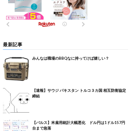
最新記事
みんなは職場のBBQなに持ってけば嬉しい？
【速報】サウジ パキスタン トルコ３カ国 相互防衛協定
締結
【バルス】米雇用統計大幅悪化 ドル円は1ドル157円
台まで急落