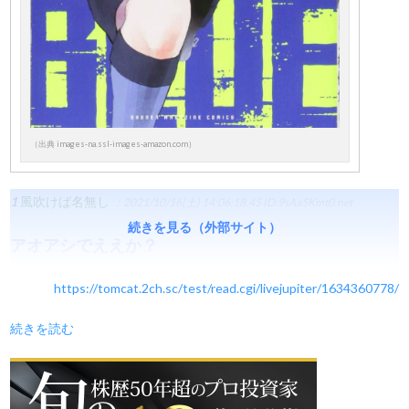
（出典 images-na.ssl-images-amazon.com）
1
風吹けば名無し
：2021/10/16(土) 14:06:18.45
ID:9sAa5Kmt0.net
続きを見る（外部サイト）
アオアシでええか？
https://tomcat.2ch.sc/test/read.cgi/livejupiter/1634360778/
続きを読む