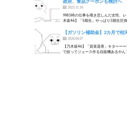
政府、食品クーポンも検討へ 
2025.11.10
9時5時の仕事を嘆き悲しんだ女性、
木坂46】「5期生」やっぱり5期生圧倒
【ガソリン補助金】2カ月で枯
2026.04.07
【乃木坂46】「賀喜遥香」キターーー‼︎
で絞ってジュース作る自販機あるやん？