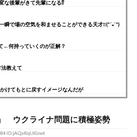
変な後輩がきて先輩になる⁉︎
で場の空気を和ませることができる天才‼︎(*´◒`*)
て←何持っていくのが正解？
方法教えて
時間かけてもとに戻すイメージなんだが
」 ウクライナ問題に積極姿勢
84 ID:jAQxRqUl0.net