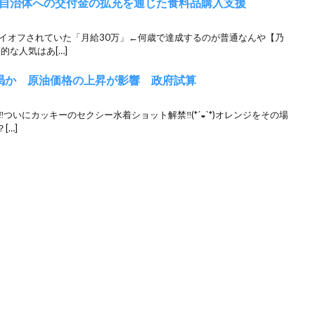
自治体への交付金の拡充を通じた食料品購入支援
レイオフされていた「月給30万」←何歳で達成するのが普通なんや【乃
的な人気はあ[…]
渇か 原油価格の上昇が影響 政府試算
ついにカッキーのセクシー水着ショット解禁‼︎(*´◒`*)オレンジをその場
[…]