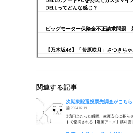
DELLのノートPCを公式でカスタマ
DELLってどんな感じ？
ビッグモーター保険金不正請求問題 
【乃木坂46】「菅原咲月」さつきちゃ
関連する記事
次期衆院選投票先調査がこちら
2024.02.19
3億円当たった瞬間、生涯安心に暮ら
トで指摘される【漫画アニメ】筋斗雲に