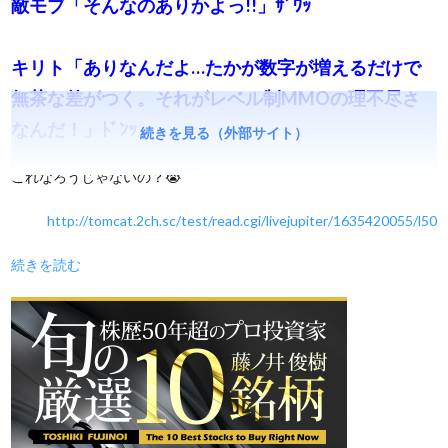
敵モブ「そんなのありかよっ!!」ｻﾞﾜｯ
キリト「ありなんだよ…たかが数字が増えるだけで
無茶な差がつく。それがレベル制MMOの理不尽さ
なんだ！」ﾄﾞﾝｯ
続きを見る（外部サイト）
これなろうじゃないの？😭
http://tomcat.2ch.sc/test/read.cgi/livejupiter/1635420055/l50
続きを読む