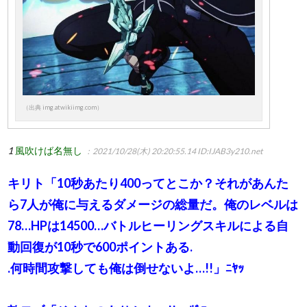
（出典 img.atwikiimg.com）
1
風吹けば名無し
：2021/10/28(木) 20:20:55.14
ID:IJAB3y210.net
キリト「10秒あたり400ってとこか？それがあんた
ら7人が俺に与えるダメージの総量だ。俺のレベルは
78…HPは14500…バトルヒーリングスキルによる自
動回復が10秒で600ポイントある.
.何時間攻撃しても俺は倒せないよ…!!」ﾆﾔｯ