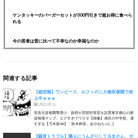
ケンタッキーのバーガーセットが300円引きで超お得に食べら
れる
今の若者は昔に比べて不幸なのか幸福なのか
関連する記事
【超悲報】ワンピース、ルフィのニカ無双展開で炎
上中ｗｗｗ
2022.05.11
安倍元首相襲撃受け、政府が官邸対策室を設置東京都心の家
賃相場マップ、エグすぎでワロタ【画像】港区の中学校、凄
すぎる【乃木坂46】「鈴木絢音」あやねちゃ[…]
【騒音トラブル】隣人にうんざりしてる女さん、ガ