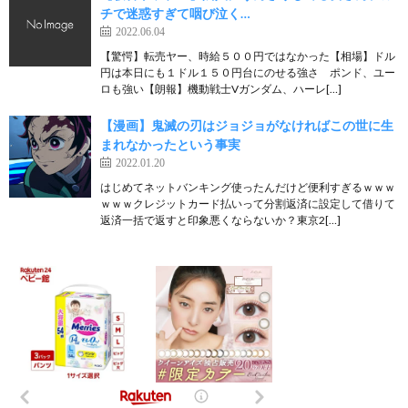
チで迷惑すぎて咽び泣く…
2022.06.04
【驚愕】転売ヤー、時給５００円ではなかった【相場】ドル
円は本日にも１ドル１５０円台にのせる強さ ポンド、ユー
ロも強い【朗報】機動戦士Vガンダム、ハーレ[…]
【漫画】鬼滅の刃はジョジョがなければこの世に生
まれなかったという事実
2022.01.20
はじめてネットバンキング使ったんだけど便利すぎるｗｗｗ
ｗｗｗクレジットカード払いって分割返済に設定して借りて
返済一括で返すと印象悪くならないか？東京2[…]