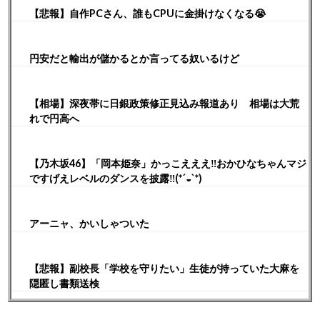
【悲報】自作PCさん、誰もCPUに金掛けなくなる😭
円安だと輸出が儲かるとか言ってる奴いるけど
【相場】深夜帯に日銀政策修正見込み報道あり 相場は大荒
れで円高へ
【乃木坂46】「岡本姫奈」かっこえええ‼︎おかひなちゃんマジ
ですげえレベルのダンスを披露‼︎(*´◒`*)
アーニャ、かいしゃついた
【悲報】副校長「学校を守りたい」生徒が持っていた大麻を
隠匿し書類送検