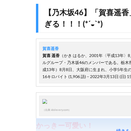
【乃木坂46】「賀喜遥
ぎる！！！(*´◒`*)
賀喜遥香
賀喜
遥香
（かき はるか、2001年〈平成13年〉
ルグループ・乃木坂46のメンバーである。栃木県出
成13年）8月8日、大阪府に生まれ、小学5年生
16キロバイト (1,906 語) – 2022年3月13日 (日) 15
（出典 idolevery.com）
かっきー可愛い！
続きを