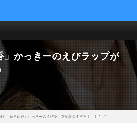
遥香」かっきーのえびラップが
)
6】「賀喜遥香」かっきーのえびラップが最高すぎる！！！(*´◒`*)