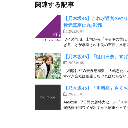
関連する記事
【乃木坂46】これが運営のや
秋元真夏に丸投げ⁉︎
2022.05.04
ワイの同期、上司から「キセキの世代
ぎることが暴露される例の市長、早朝に
【乃木坂46】「樋口日奈」すげえ‼
2022.04.08
【相場】ZEW景況感指数、大幅悪化
すべき会社は破産しなければならない」
【乃木坂46】「川﨑桜」さくちゃんがコロナ陽性⁉︎
2022.10.01
Amazon、7日間の超特大セール「ス
光熱費全部ワイが出すから家事やってく