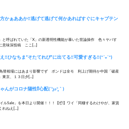
り方かぁああか‼︎逃げて逃げて何かあればすぐにキャプテン
」と呼ばれていた「X」の新透明性機能が暴いた世論操作 色々ヤバす
意味深投稿 ここ[…]
︎ひなちま“そたてれび”に出てる‼︎可愛すぎる‼︎(*´◒`*)
 為替相場にはあまり影響でず ポンドは全モ 利上げ期待か中国「破産
東京、１３日夕[…]
心配(´°̥̥̥̥̥̥̥̥ω°̥̥̥̥̥̥̥̥｀)
マイルSale」を本日より開催！！！【📦】ワイ「同棲するわけやが、家賃
れねえ[…]