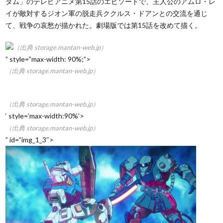
ダム」のテレビアニメ第15話のエピソードで、主人公のアムロ・レ
イが敵対するジオン軍の脱走兵ククルス・ドアンとの交流を通じ
て、戦争の哀愁が描かれた。劇場版では第15話を改めて描く。
（出典 storage.mantan-web.jp）
” style=”max-width: 90%;”>
（出典 storage.mantan-web.jp）
（出典 storage.mantan-web.jp）
‘ style=’max-width:90%’>
（出典 storage.mantan-web.jp）
” id=”img_1_3″>