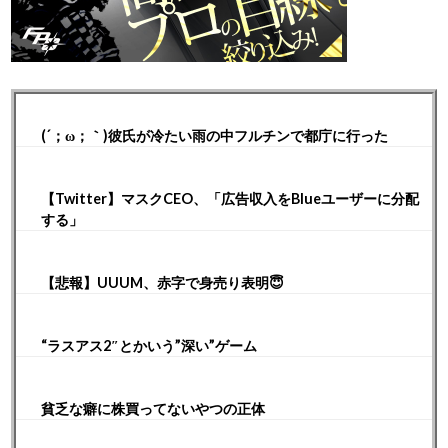
(´；ω；｀)彼氏が冷たい雨の中フルチンで都庁に行った
【Twitter】マスクCEO、「広告収入をBlueユーザーに分配
する」
【悲報】UUUM、赤字で身売り表明😇
“ラスアス2″とかいう”深い”ゲーム
貧乏な癖に株買ってないやつの正体