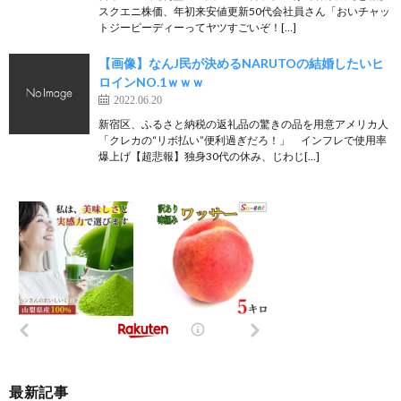
スクエニ株価、年初来安値更新50代会社員さん「おいチャッ
トジーピーディーってヤツすごいぞ！[…]
【画像】なんJ民が決めるNARUTOの結婚したいヒ
ロインNO.1ｗｗｗ
2022.06.20
新宿区、ふるさと納税の返礼品の驚きの品を用意アメリカ人
「クレカの“リボ払い”便利過ぎだろ！」 インフレで使用率
爆上げ【超悲報】独身30代の休み、じわじ[…]
最新記事