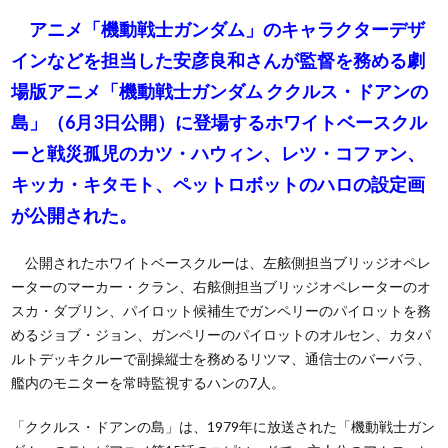
アニメ「機動戦士ガンダム」のキャラクターデザ
インなどを担当した安彦良和さんが監督を務める劇
場版アニメ「機動戦士ガンダム ククルス・ドアンの
島」（6月3日公開）に登場するホワイトベースクル
ーと戦災孤児のカツ・ハウィン、レツ・コファン、
キッカ・キタモト、ペットロボットのハロの設定画
が公開された。
公開されたホワイトベースクルーは、左舷側担当ブリッジオペレ
ーターのマーカー・クラン、右舷側担当ブリッジオペレーターのオ
スカ・ダブリン、パイロット候補生でガンペリーのパイロットを務
めるジョブ・ジョン、ガンペリーのパイロットのオルセン、カタパ
ルトデッキクルーで副操縦士を務めるリツマ、通信士のバーバラ、
艦内のモニターを常時監視するハンの7人。
「ククルス・ドアンの島」は、1979年に放送された「機動戦士ガン