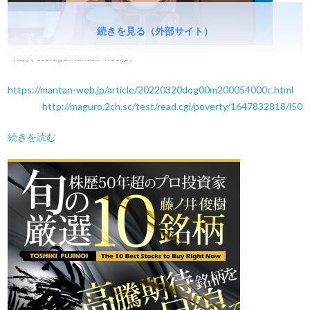
続きを見る（外部サイト）
（出典 storage.mantan-web.jp）
https://mantan-web.jp/article/20220320dog00m200054000c.html
http://maguro.2ch.sc/test/read.cgi/poverty/1647832818/l50
続きを読む