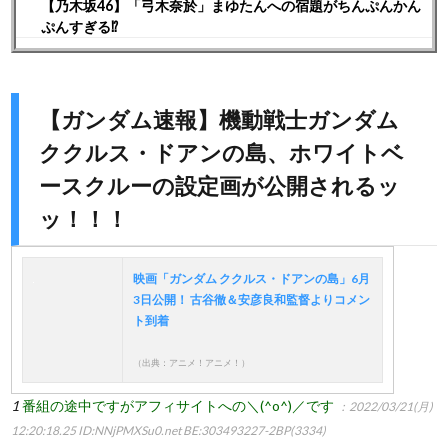
【乃木坂46】「弓木奈於」まゆたんへの宿題がちんぷんかん
ぷんすぎる⁉︎
【ガンダム速報】機動戦士ガンダム
ククルス・ドアンの島、ホワイトベ
ースクルーの設定画が公開されるッ
ッ！！！
映画「ガンダム ククルス・ドアンの島」6月
3日公開！ 古谷徹＆安彦良和監督よりコメン
ト到着
（出典：アニメ！アニメ！）
1
番組の途中ですがアフィサイトへの＼(^o^)／です
：2022/03/21(月)
12:20:18.25
ID:NNjPMXSu0.net BE:303493227-2BP(3334)