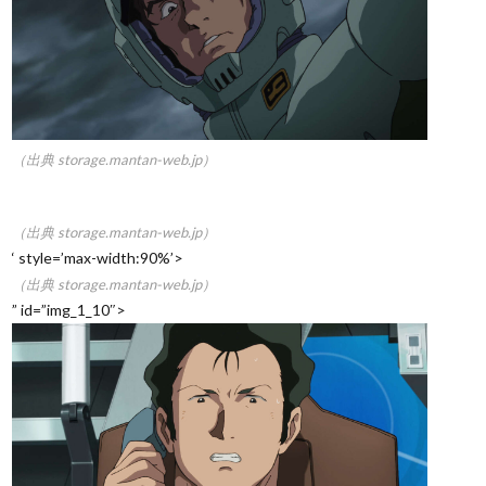
（出典 storage.mantan-web.jp）
（出典 storage.mantan-web.jp）
‘ style=’max-width:90%’>
（出典 storage.mantan-web.jp）
” id=”img_1_10″>