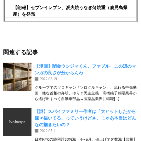
【朗報】セブンイレブン、炭火焼うなぎ蒲焼重（鹿児島県
産）を発売
関連する記事
【漫画】闇金ウシジマくん、ファブル←この辺のマ
ンガの良さが分からんわ
2022.03.19
グループでのソロキャン「ソログルキャン」、流行る中傷動
画 雑な首相の弁明、ゆらぐ民主主義 高橋純子斜陽業界か
ら逃げ出すべく自動車部品→医薬品業界に転職[…]
【謎】スパイファミリー作者は「大ヒットしたから
嫌々描いてる」っていうけどさ、じゃあ本当はどん
なの描きたいの？
2022.05.11
日本KFCの純利益33%減 4〜6月、値上げで客数減【悲報】