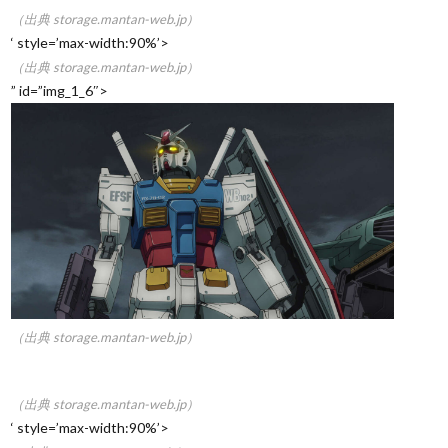
（出典 storage.mantan-web.jp）
‘ style=’max-width:90%’>
（出典 storage.mantan-web.jp）
” id=”img_1_6″>
（出典 storage.mantan-web.jp）
（出典 storage.mantan-web.jp）
‘ style=’max-width:90%’>