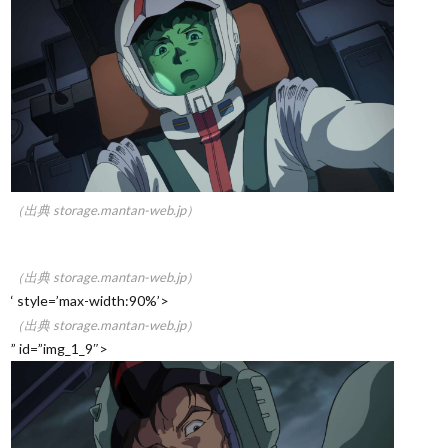
（出典 storage.mantan-web.jp）
（出典 storage.mantan-web.jp）
‘ style=’max-width:90%’>
（出典 storage.mantan-web.jp）
” id=”img_1_9″>