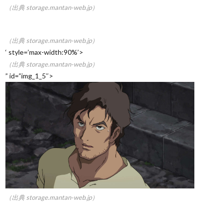
（出典 storage.mantan-web.jp）
（出典 storage.mantan-web.jp）
‘ style=’max-width:90%’>
（出典 storage.mantan-web.jp）
” id=”img_1_5″>
（出典 storage.mantan-web.jp）