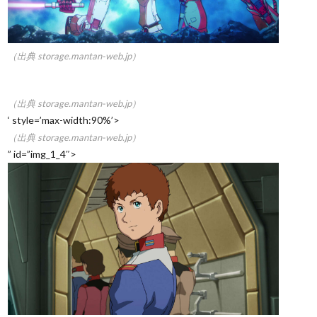
（出典 storage.mantan-web.jp）
（出典 storage.mantan-web.jp）
‘ style=’max-width:90%’>
（出典 storage.mantan-web.jp）
” id=”img_1_4″>