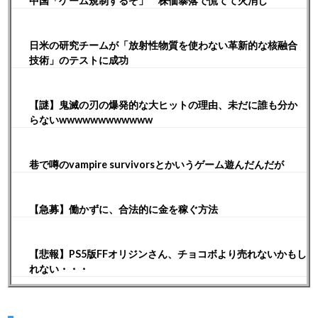
中国「ゲーム規制するぞ」 株価暴落で慌てて火消し
日米の研究チームが「放射性物質を使わない革新的な核融合
技術」のテストに成功
【謎】鬼滅の刃の爆発的な大ヒットの理由、未だに誰も分か
らないwwwwwwwwwwww
巷で噂のvampire survivorsとかいうゲーム遊んだんだが
【急募】働かずに、合法的に金を稼ぐ方法
【悲報】PS5版FFオリジンさん、チョコボより売れないかもし
れない・・・