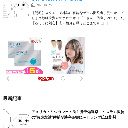
2023.04.25
【朗報】スクエニで地味に有能なゲーム開発者、見つかって
しまう敏腕投資家のボビーオロゴンさん、借金まみれだった
【るろうに剣心】志々雄真と戦うとこまでもっ[…]
最新記事
アメリカ・ミシガン州の民主党予備選挙 イスラム教徒
の“急進左派”候補が勝利確実に⋯トランプ氏は批判