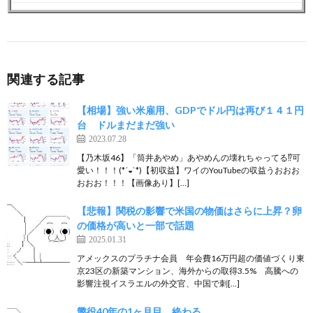
関連する記事
【相場】強い米雇用、GDPでドル円は再び１４１円
台 ドルまだまだ強い
2023.07.28
【乃木坂46】「筒井あやめ」あやめんの壊れちゃってる⁉︎可
愛い！！！(*´◒`*)【初収益】ワイのYouTubeの収益うおおお
おおお！！！【画像あり】[…]
【悲報】関税の影響で米国の物価はさらに上昇？卵
の価格が高いと一部で話題
2025.01.31
アメックスのプラチナ会員 年会費16万円超の価値づくり東
京23区の新築マンション、海外からの取得3.5% 高騰への
影響注視イスラエルの外交官、中国で刺[…]
懲役40年の1ヶ月目、終わる