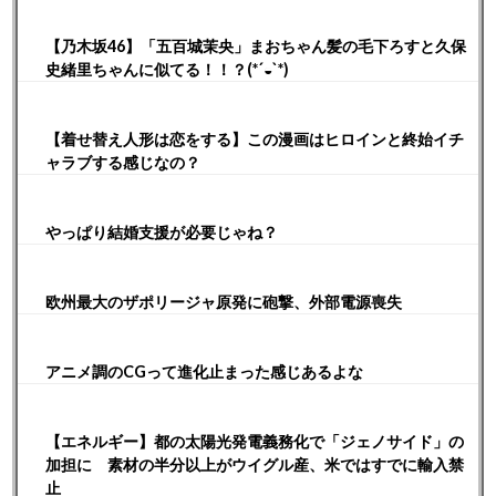
【乃木坂46】「五百城茉央」まおちゃん髪の毛下ろすと久保
史緒里ちゃんに似てる！！？(*´◒`*)
【着せ替え人形は恋をする】この漫画はヒロインと終始イチ
ャラブする感じなの？
やっぱり結婚支援が必要じゃね？
欧州最大のザポリージャ原発に砲撃、外部電源喪失
アニメ調のCGって進化止まった感じあるよな
【エネルギー】都の太陽光発電義務化で「ジェノサイド」の
加担に 素材の半分以上がウイグル産、米ではすでに輸入禁
止