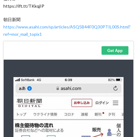
https://ift.tt/TKkqjIP
朝日新聞
https://www.asahi.com/sp/articles/ASQ5B44F0Q30PTIL00S.html?
ref=mor_mail_topix1