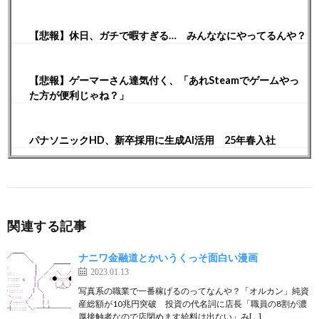
【悲報】休日、ガチで暇すぎる… みんななにやってるんや？
【悲報】ゲーマーさん達気付く、「あれSteamでゲームやっ
た方が便利じゃね？」
パナソニックHD、新卒採用に生成AI活用 25年春入社
関連する記事
ナニワ金融道とかいうくっそ面白い漫画
2023.01.13
写真系の職業で一番稼げるのってなんや？「オルカン」純資
産総額が10兆円突破 投資の代名詞に店長「職員の8割が濃
厚接触者なので店閉めます給料は出ない」み[…]