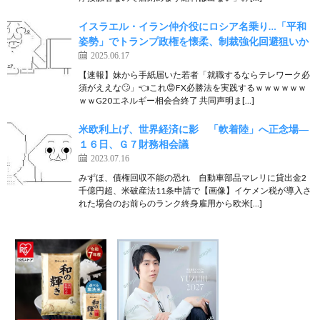
イスラエル・イラン仲介役にロシア名乗り…「平和
姿勢」でトランプ政権を懐柔、制裁強化回避狙いか
2025.06.17
【速報】妹から手紙届いた若者「就職するならテレワーク必
須がええな🙄」👈これ😡FX必勝法を実践するｗｗｗｗｗｗ
ｗｗG20エネルギー相会合終了 共同声明ま[…]
米欧利上げ、世界経済に影 「軟着陸」へ正念場―
１６日、Ｇ７財務相会議
2023.07.16
みずほ、債権回収不能の恐れ 自動車部品マレリに貸出金2
千億円超、米破産法11条申請で【画像】イケメン税が導入さ
れた場合のお前らのランク終身雇用から欧米[…]