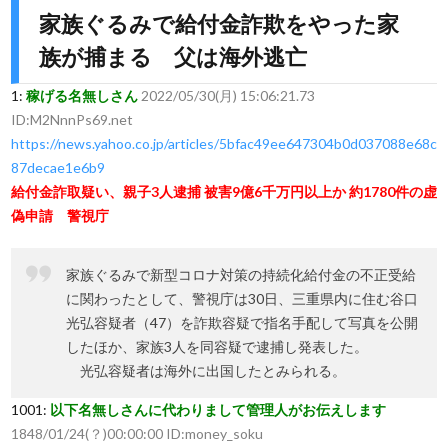
家族ぐるみで給付金詐欺をやった家
族が捕まる 父は海外逃亡
1:
稼げる名無しさん
2022/05/30(月) 15:06:21.73
ID:M2NnnPs69.net
https://news.yahoo.co.jp/articles/5bfac49ee647304b0d037088e68c
87decae1e6b9
給付金詐取疑い、親子3人逮捕 被害9億6千万円以上か 約1780件の虚
偽申請 警視庁
家族ぐるみで新型コロナ対策の持続化給付金の不正受給
に関わったとして、警視庁は30日、三重県内に住む谷口
光弘容疑者（47）を詐欺容疑で指名手配して写真を公開
したほか、家族3人を同容疑で逮捕し発表した。
光弘容疑者は海外に出国したとみられる。
1001:
以下名無しさんに代わりまして管理人がお伝えします
1848/01/24(？)00:00:00 ID:money_soku