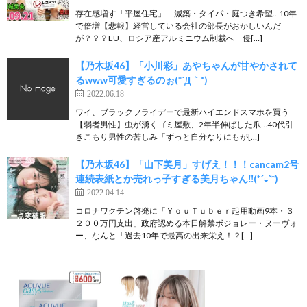
存在感増す「平屋住宅」 減築・タイパ・庭つき希望…10年
で倍増【悲報】経営している会社の部長がおかしいんだ
が？？？EU、ロシア産アルミニウム制裁へ 侵[…]
【乃木坂46】「小川彩」あやちゃんが甘やかされて
るwww可愛すぎるのぉ(*´Д｀*)
2022.06.18
ワイ、ブラックフライデーで最新ハイエンドスマホを買う
【弱者男性】虫が湧くゴミ屋敷、2年半伸ばした爪…40代引
きこもり男性の苦しみ「ずっと自分なりにもが[…]
【乃木坂46】「山下美月」すげえ！！！cancam2号
連続表紙とか売れっ子すぎる美月ちゃん‼︎(*´◒`*)
2022.04.14
コロナワクチン啓発に「ＹｏｕＴｕｂｅｒ起用動画9本・３
２００万円支出」政府認める本日解禁ボジョレー・ヌーヴォ
ー、なんと「過去10年で最高の出来栄え！？[…]