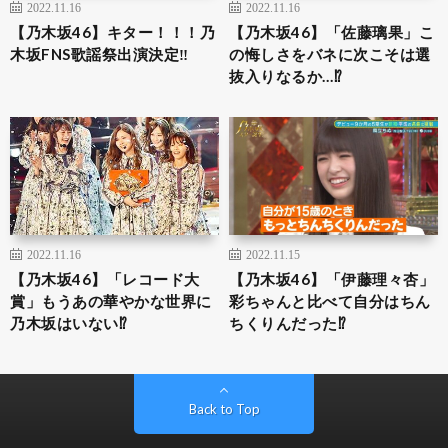
2022.11.16
2022.11.16
【乃木坂46】キター！！！乃
【乃木坂46】「佐藤璃果」こ
木坂FNS歌謡祭出演決定‼︎
の悔しさをバネに次こそは選
抜入りなるか…⁉︎
2022.11.16
2022.11.15
【乃木坂46】「レコード大
【乃木坂46】「伊藤理々杏」
賞」もうあの華やかな世界に
彩ちゃんと比べて自分はちん
乃木坂はいない⁉︎
ちくりんだった⁉︎
Back to Top