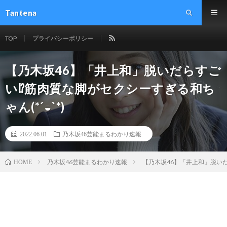
Tantena
TOP
プライバシーポリシー
【乃木坂46】「井上和」脱いだらすご
い⁉︎筋肉質な脚がセクシーすぎる和ち
ゃん(*´◒`*)
2022.06.01
乃木坂46芸能まるわかり速報
乃木坂46芸能まるわかり速報
【乃木坂46】「井上和」脱いだら
HOME