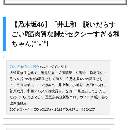
【乃木坂46】「井上和」脱いだらす
ごい⁉︎筋肉質な脚がセクシーすぎる和
ちゃん(*´◒`*)
乃木坂46
(
井上和
からのリダイレクト)
坂道研修生を経て、黒見明香・佐藤璃果・林瑠奈・松尾美佑・
弓木奈於の5名が4期生として加入。 ^ 乃木坂46の5期生とし
て、五百城茉央、一ノ瀬美空、
井上和
、小川彩、奥田いろは、
菅原咲月、中西アルノがお披露目。なお、5期生として加入し
たのは11人であるが、冨里奈央は新型コロナウイルス感染者の
濃厚接触者
307キロバイト (33,601 語) – 2022年5月27日 (金) 20:07