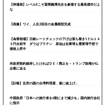
【神漫画】レベルEこそ冨樫義博先生を象徴する最高傑作だよ
な
【画像】ワイ、人生2回目の金属模型完成
【為替相場】日銀レートチェックの下げは落ち着き1ドル１４
３円台前半 ダウはプラテン 原油は在庫増も需要増予想で
価格上昇中
米政府契約維持したければＤＥＩ廃止を－トランプ政権が仏
企業に迫る
【訃報】近所の謎の台湾料理屋、遂に値上げ…
中国政府「日本への旅行者を6割にまで減少を」国内旅行会社
に指示