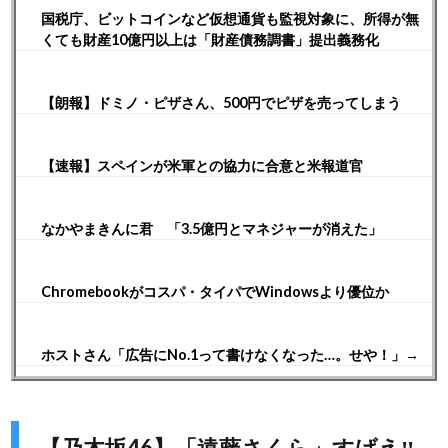
国税庁、ビットコインなど仮想通貨も監視対象に、所得が無
くても財産10億円以上は「財産債務調書」提出義務化
【朗報】ドミノ・ピザさん、500円でピザを売ってしまう
【速報】スペインが米軍との協力に合意と米報道官
なかやまきんに君 「3.5億円とマネジャーが消えた」
Chromebookがコスパ・タイパでWindowsより優位か
ホストさん「広告にNo.1って書けなくなった…。せや！」→
【乃木坂46】「遠藤さくら」すげえ‼︎