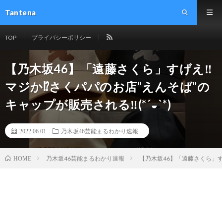
Tantena
TOP
プライバシーポリシー
【乃木坂46】「遠藤さくら」すげえ‼︎
マジか⁉︎さくパパのお店“えんそば”の
キャップが販売される‼︎(*´◒`*)
2022.06.01
乃木坂46芸能まるわかり速報
乃木坂46芸能まるわかり速報
【乃木坂46】「遠藤さくら」すげえ
HOME