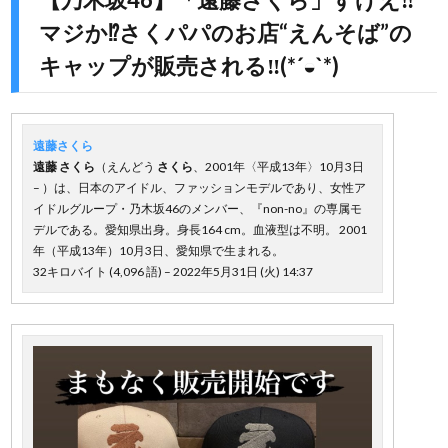
マジか⁉︎さくパパのお店“えんそば”の
キャップが販売される‼︎(*´◒`*)
遠藤さくら
遠藤
さくら
（えんどう
さくら
、2001年〈平成13年〉10月3日
– ）は、日本のアイドル、ファッションモデルであり、女性ア
イドルグループ・乃木坂46のメンバー、『non-no』の専属モ
デルである。愛知県出身。身長164 cm。血液型は不明。 2001
年（平成13年）10月3日、愛知県で生まれる。
32キロバイト (4,096 語) – 2022年5月31日 (火) 14:37