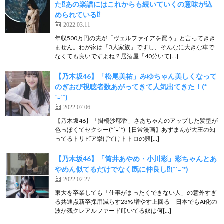
た⁉︎あの楽譜にはこれからも続いていくの意味が込
められている⁉︎
2022.03.11
年収500万円の夫が「ヴェルファイアを買う」と言ってきき
ません。わが家は「3人家族」ですし、そんなに大きな車で
なくても良いですよね？居酒屋「40分いて[…]
【乃木坂46】「松尾美祐」みゆちゃん美しくなって
のぎおび視聴者数あがってきて人気出てきた！(*
´◒`*)
2022.07.06
【乃木坂46】「掛橋沙耶香」さあちゃんのアップした髪型が
色っぽくてセクシー(*´◒`*)【日常漫画】あずまんが大王の知
ってるトリビア挙げてけトトロの興[…]
【乃木坂46】「筒井あやめ・小川彩」彩ちゃんとあ
やめん似てるだけでなく既に仲良し⁉︎(*´◒`*)
2022.02.27
東大を卒業しても「仕事がまったくできない人」の意外すぎ
る共通点新卒採用減らす23% 増やす上回る 日本でもAI化の
波か残クレアルファード叩いてる奴は何[…]