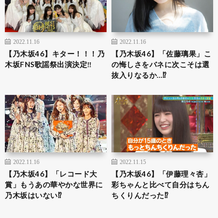
2022.11.16
2022.11.16
【乃木坂46】キター！！！乃
【乃木坂46】「佐藤璃果」こ
木坂FNS歌謡祭出演決定‼︎
の悔しさをバネに次こそは選
抜入りなるか…⁉︎
2022.11.16
2022.11.15
【乃木坂46】「レコード大
【乃木坂46】「伊藤理々杏」
賞」もうあの華やかな世界に
彩ちゃんと比べて自分はちん
乃木坂はいない⁉︎
ちくりんだった⁉︎