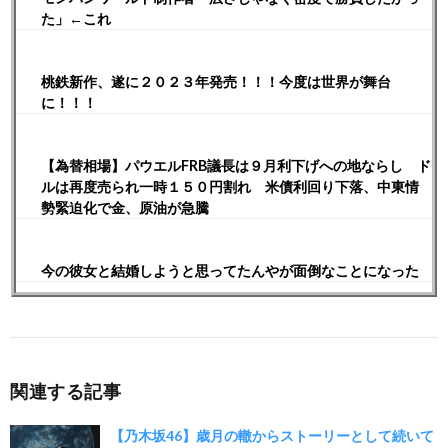
た」←これ
桃鉄新作、遂に２０２３年発売！！！今度は世界が舞台
に！！！
【為替相場】パウエルFRB議長は９月利下げへの地ならし ド
ルは再度売られ一時１５０円割れ 米債利回り下落、中東情
勢緊迫化で金、原油が急騰
今の彼女と結婚しようと思ってたんやが面倒なことになった
関連する記事
【乃木坂46】歳月の轍からストーリーとして続いて