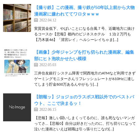
【撮り鉄】この漫画、撮り鉄が50年以上前から大物
漫画家に嫌われててワロタｗｗｗ
2022.04.12
実質賃金低下、やばいことになる台風７号、近畿地方に抜け
るコースか【悲報】都内のビジネスホテル １泊２万円も
【乃木坂46】「清宮レイ」ヘルシーレイちゃま[…]
【画像】少年ジャンプを打ち切られた漫画家、編集
部にヒト泡吹かせたい模様
2022.05.03
三井住友銀行 システム障害で関西地方のATMなど利用できず
ゲーミングモニターさんリフレッシュレートが610Hzに達し
てしまう貯金800万あるんやがもう[…]
【朗報ッ】ジョジョのラスボス戦以外でのベストバ
ウト、ここで決まるッ！
2022.06.15
【悲報】激しい闘いしまくってるのに、誰も死なないマンガ
ってさ…【悲報0】自分は好きだったのに、打ち切りになって
泣いた漫画といえば就職は引っ張りだこなの[…]