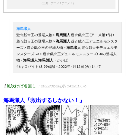
（出典：アニメ！アニメ！）
海馬瀬人
遊☆戯☆王の登場人物 >
海馬瀬人
遊☆戯☆王 (アニメ第1作) >
遊☆戯☆王の登場人物 >
海馬瀬人
遊☆戯☆王デュエルモンスタ
ーズ > 遊☆戯☆王の登場人物 >
海馬瀬人
遊☆戯☆王デュエルモ
ンスターズGX > 遊☆戯☆王デュエルモンスターズGXの登場人
物 >
海馬瀬人
海馬
瀬人
（かいば
46キロバイト (3,996 語) – 2022年4月12日 (火) 14:47
1
風吹けば名無し
：2022/02/28(月) 14:26:17.76
海馬瀬人「救出するしかない！」