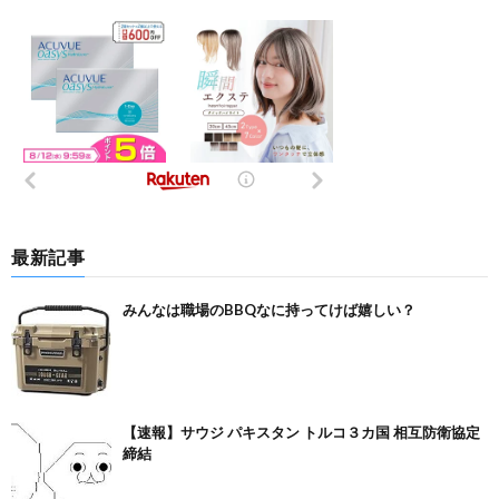
最新記事
みんなは職場のBBQなに持ってけば嬉しい？
【速報】サウジ パキスタン トルコ３カ国 相互防衛協定
締結