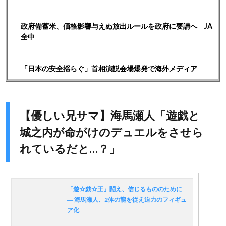
政府備蓄米、価格影響与えぬ放出ルールを政府に要請へ JA
全中
「日本の安全揺らぐ」首相演説会場爆発で海外メディア
【優しい兄サマ】海馬瀬人「遊戯と
城之内が命がけのデュエルをさせら
れているだと…？」
「遊☆戯☆王」闘え、信じるもののために
― 海馬瀬人、2体の龍を従え迫力のフィギュ
ア化