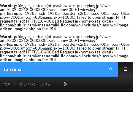
Warning
: file_get_contents(https://newsatcl-pctr.c.yimg.jp/r/iwiz-
amd/20220212-00000008-anmanmv-000-1-view.jpg?
pri=l&amp;w=192&amp;h=192&amp;order=c2r&amp;cx=0&amp;cy=0&am
p;cw=800&amp;ch=800&amp;exp=10800): failed to open stream: HTTP
request failed! HTTP/1.0 400 Bad Request in
/home/xstaiki/taiki-
llc.com/public_html/antena.taiki-llc.com/wp-includes/class-wp-image-
editor-imagick.php
on line
154
Warning
: file_get_contents(https://newsatcl-pctr.c.yimg.jp/r/iwiz-
amd/20220212-00000008-anmanmv-000-1-view.jpg?
pri=l&amp;w=192&amp;h=192&amp;order=c2r&amp;cx=0&amp;cy=0&am
p;cw=800&amp;ch=800&amp;exp=10800): failed to open stream: HTTP
request failed! HTTP/1.0 400 Bad Request in
/home/xstaiki/taiki-
llc.com/public_html/antena.taiki-llc.com/wp-includes/class-wp-image-
editor-imagick.php
on line
154
Tantena
TOP
プライバシーポリシー