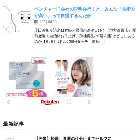
ベンチャーIT会社の説明会行くと、みんな「技術力
が高い」って自慢するんだが
2024.06.30
岸田首相が訪米日程終え帰国の途消えゆく「地方百貨店」 駅
前撤退で自治体お手上げ、跡地再生の“処方箋”はどこにある
のか【相場】1ドル158円タッチ 米雇[…]
最新記事
【画像】松屋、食器の仕分けまでセルフに