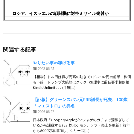
ロシア、イスラエルの戦闘機に対空ミサイル発射か
関連する記事
やりたい事vs稼げる事
2023.06.25
【相場】ドル円は再び円高の動きで1ドル147円台前半 株価
も下落 トランプ大統領はクックFRB理事に辞任要求超朗報
KindleUnlimitedカ月無[…]
【訃報】グリーンスパン元FRB議長が死去、100歳
「マエストロ」の異名
2026.06.22
日本政府「GoogleやAppleがソシャゲのガチャで荒稼ぎして
いるから課税するわ」株ポケモン、ソフト売上を更新！前年
から6000万本増加し、シリーズ[…]