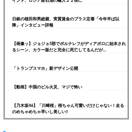
インド、ロシア産石油の輸入２２倍に
日銀の植田和男総裁、実質賃金のプラス定着「今年半ば以
降」インタビュー詳報
【画像ッ】ジョジョ5部でポルナレフがディアボロに始末され
るシーン、カラー版だと完全に死亡してるんだが…
「トランプスマホ」新デザイン公開
【動画】中国のビル火災、マジで怖い
【乃木坂46】「川﨑桜」桜ちゃん可愛いだけじゃない！走る
のめちゃめちゃ早いし美しい‼︎