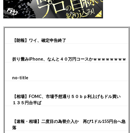
【朗報】ワイ、確定申告終了
折り畳みiPhone、なんと４０万円コースかｗｗｗｗｗｗｗｗ
no-title
【相場】FOMC、市場予想通り５０ｂｐ利上げもドル買い
１３５円台半ば
【速報・相場】二度目の為替介入か 再び1ドル155円台へ急
落