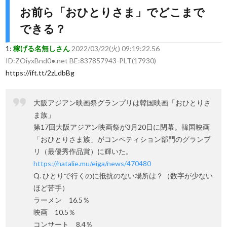
お前ら「おひとりさま」でどこまで
できる？
1:
稼げる名無しさん
2022/03/22(火) 09:19:22.56
ID:ZOiyxBnd0●.net BE:837857943-PLT(17930)
https://ift.tt/2zLdbBg
大阪アジアン映画祭グランプリは韓国映画「おひとりさ
ま族」
第17回大阪アジアン映画祭が3月20日に閉幕。韓国映画
「おひとりさま族」がコンペティション部門のグランプ
リ（最優秀作品賞）に輝いた。
https://natalie.mu/eiga/news/470480
Q. ひとりで行くのに抵抗のない場所は？（数字が少ない
ほど苦手）
ラーメン 16.5％
映画 10.5％
コンサート 8.4％