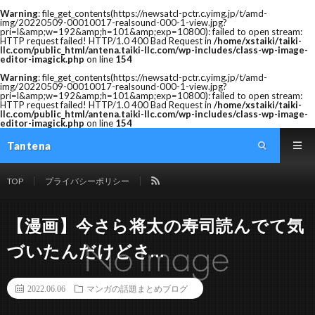
Warning
: file_get_contents(https://newsatcl-pctr.c.yimg.jp/t/amd-
img/20220509-00010017-realsound-000-1-view.jpg?
pri=l&amp;w=192&amp;h=101&amp;exp=10800): failed to open stream:
HTTP request failed! HTTP/1.0 400 Bad Request in
/home/xstaiki/taiki-
llc.com/public_html/antena.taiki-llc.com/wp-includes/class-wp-image-
editor-imagick.php
on line
154
Warning
: file_get_contents(https://newsatcl-pctr.c.yimg.jp/t/amd-
img/20220509-00010017-realsound-000-1-view.jpg?
pri=l&amp;w=192&amp;h=101&amp;exp=10800): failed to open stream:
HTTP request failed! HTTP/1.0 400 Bad Request in
/home/xstaiki/taiki-
llc.com/public_html/antena.taiki-llc.com/wp-includes/class-wp-image-
editor-imagick.php
on line
154
Tantena
TOP
プライバシーポリシー
【漫画】今さら将太の寿司読んでて気
づいたんだけどさ…
2022.06.06
マンガの話題まとめブログ