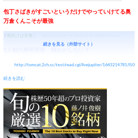
包丁さばきがすごいというだけでやっていけてる奥
万倉くんこそが最強
1
風吹けば名無し
：2022/01/27(木) 01:33:01.01
ID:xX8Rbh7vd.net
続きを見る（外部サイト）
1人前の寿司対決、頭おかしない？
http://tomcat.2ch.sc/test/read.cgi/livejupiter/1643214781/l50
続きを読む