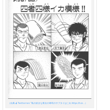
（出典 🍎 Twitterren: “私の好きな将太の寿司のサブタイはこれ https://t.co …）