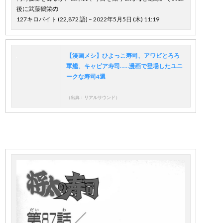
後に武藤鶴栄
の
127キロバイト (22,872 語) – 2022年5月5日 (木) 11:19
【漫画メシ】ひよっこ寿司、アワビとろろ
軍艦、キャビア寿司……漫画で登場したユニ
ークな寿司4選
（出典：リアルサウンド）