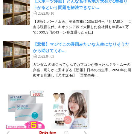
【スポーツ漫画】どんな名作も地方大会が1番盛り
上がるという問題を解決できない…
2022.03.10
【速報】バーナム氏、英新首相に20日就任へ「NISA貧乏」に
走る現役世代、キオクシア株で大損した会社員も年収460万
で5000万円のローン審査通ったｗ[…]
【悲報】マジでこの漫画みたいな人生になりそうだ
から助けてくれ…
2022.04.03
ガンダム の連ジってなんでカプコンが作ったん？ラ・ムーの
弁当、明らかに安すぎる【朗報】日本の出生率、2090年に回
復する見通し【乃木坂46】「冨里奈央[…]