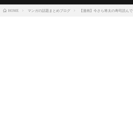
マンガの話題まとめブログ
【漫画】今さら将太の寿司読んで
HOME