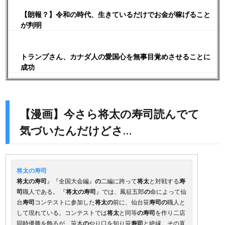
【朗報？】令和の時代、生きているだけでお金が稼げること
が判明
トランプさん、カナダ人の愛国心を無事目覚めさせることに
成功
【漫画】今さら将太の寿司読んでて
気づいたんだけどさ…
将太の寿司
将太の寿司
』『全国大会編』
の
二編に跨って
将太
と対戦する
寿
司
職人である。 『
将太の寿司
』では、鳳征五郎
の
命によって仙
台
寿司
コンテストに参加した
将太の
前に、仙台笹
寿司
の
職人と
して現れている。コンテストでは
将太
と同等
の寿司
を作り二店
同時優勝を飾るが、笹木
の
やり口を知り笹
寿司
と絶縁。その直