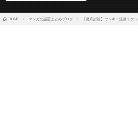
マンガの話題まとめブログ
【徹底討論】ヤンキー漫画でケン
HOME