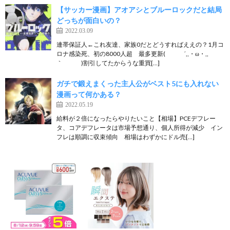
【サッカー漫画】アオアシとブルーロックだと結局
どっちが面白いの？
2022.03.09
連帯保証人←これ友達、家族0だとどうすればええの？1月コ
ロナ感染死、初の8000人超 最多更新( ´,,・ω・,,
｀ )割引してたからうな重買[…]
ガチで鍛えまくった主人公がベスト5にも入れない
漫画って何かある？
2022.05.19
給料が２倍になったらやりたいこと【相場】PCEデフレー
タ、コアデフレータは市場予想通り、個人所得が減少 イン
フレは順調に収束傾向 相場はわずかにドル売[…]