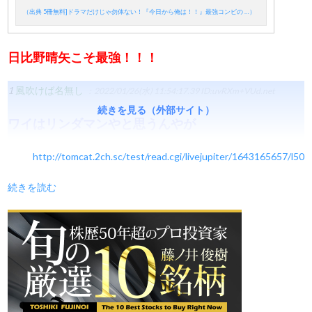
（出典 5冊無料]ドラマだけじゃ勿体ない！『今日から俺は！！』最強コンビの …）
日比野晴矢こそ最強！！！
1
風吹けば名無し
：2022/01/26(水) 11:54:17.39
ID:uvRXm+VUd.net
続きを見る（外部サイト）
ワイはリンダマンやと思うんやが
http://tomcat.2ch.sc/test/read.cgi/livejupiter/1643165657/l50
続きを読む