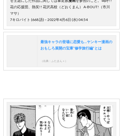
を主題にした作品に関しては暴走族
漫画
を参照のこと。 嗚呼!!
花の応援団、熱笑!! 花沢高校（どおくまん） A-BOUT!（市川
マサ）
7キロバイト (668 語) – 2022年4月6日 (水) 04:54
最強キャラの登場に恋愛も…ヤンキー漫画の
おもしろ展開の宝庫“修学旅行編”とは
（出典：ふたまん＋）