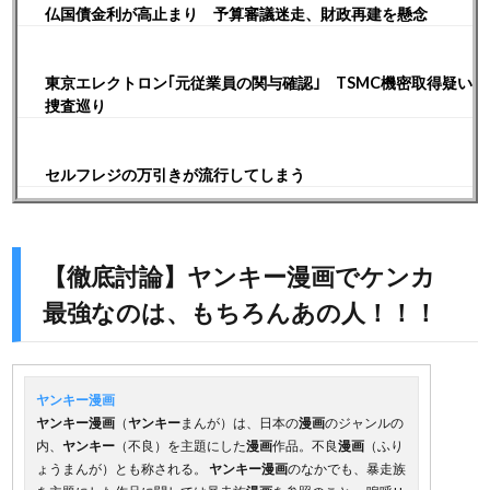
仏国債金利が高止まり 予算審議迷走、財政再建を懸念
東京エレクトロン｢元従業員の関与確認｣ TSMC機密取得疑い
捜査巡り
セルフレジの万引きが流行してしまう
【徹底討論】ヤンキー漫画でケンカ
最強なのは、もちろんあの人！！！
ヤンキー漫画
ヤンキー漫画
（
ヤンキー
まんが）は、日本の
漫画
のジャンルの
内、
ヤンキー
（不良）を主題にした
漫画
作品。不良
漫画
（ふり
ょうまんが）とも称される。
ヤンキー漫画
のなかでも、暴走族