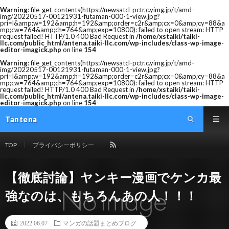
Warning
: file_get_contents(https://newsatcl-pctr.c.yimg.jp/t/amd-
img/20220517-00121931-futaman-000-1-view.jpg?
pri=l&amp;w=192&amp;h=192&amp;order=c2r&amp;cx=0&amp;cy=88&a
mp;cw=764&amp;ch=764&amp;exp=10800): failed to open stream: HTTP
request failed! HTTP/1.0 400 Bad Request in
/home/xstaiki/taiki-
llc.com/public_html/antena.taiki-llc.com/wp-includes/class-wp-image-
editor-imagick.php
on line
154
Warning
: file_get_contents(https://newsatcl-pctr.c.yimg.jp/t/amd-
img/20220517-00121931-futaman-000-1-view.jpg?
pri=l&amp;w=192&amp;h=192&amp;order=c2r&amp;cx=0&amp;cy=88&a
mp;cw=764&amp;ch=764&amp;exp=10800): failed to open stream: HTTP
request failed! HTTP/1.0 400 Bad Request in
/home/xstaiki/taiki-
llc.com/public_html/antena.taiki-llc.com/wp-includes/class-wp-image-
editor-imagick.php
on line
154
Tantena
TOP
プライバシーポリシー
【徹底討論】ヤンキー漫画でケンカ最
強なのは、もちろんあの人！！！
2022.06.07
マンガの話題まとめブログ