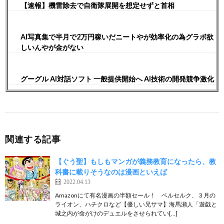
【速報】機雷除去で自衛隊展開を想定せずと首相
AI写真集で半月で2万円稼いだニートやが効率化の為グラボ欲
しいんやが金がない
グーグル AI対話ソフト 一般提供開始へ AI技術の開発競争激化
関連する記事
【ぐう聖】もしもマンガが義務教育になったら、教
科書に載りそうなのは漫画といえば
2022.04.13
Amazonにて有名漫画の半額セール！ ベルセルク、３月の
ライオン、ハチクロなど【優しい兄サマ】海馬瀬人「遊戯と
城之内が命がけのデュエルをさせられてい[…]