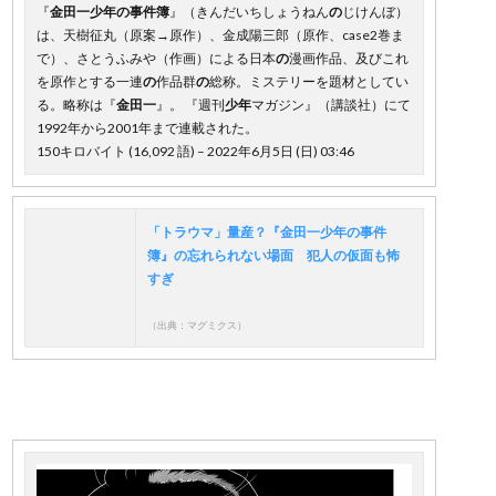
『
金田一少年の事件簿
』（きんだいちしょうねん
の
じけんぼ）
は、天樹征丸（原案→原作）、金成陽三郎（原作、case2巻ま
で）、さとうふみや（作画）による日本
の
漫画作品、及びこれ
を原作とする一連
の
作品群
の
総称。ミステリーを題材としてい
る。略称は『
金田一
』。 『週刊
少年
マガジン』（講談社）にて
1992年から2001年まで連載された。
150キロバイト (16,092 語) – 2022年6月5日 (日) 03:46
「トラウマ」量産？『金田一少年の事件
簿』の忘れられない場面 犯人の仮面も怖
すぎ
（出典：マグミクス）