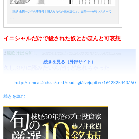
（出典 金田一少年の事件簿】犯人たちの外伝を読むと、金田一一がモンスターで
…）
イニシャルだけで殺された奴とかほんと可哀想
1
風吹けば名無し
：2022/01/22(土) 13:24:03.02
ID:OcqpU1CLa.net
続きを見る（外部サイト）
久しぶりに読みたいんだけど忘れちゃった
http://tomcat.2ch.sc/test/read.cgi/livejupiter/1642825443/l50
続きを読む