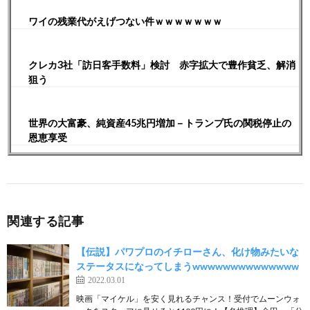
ワイの残業代がえげつない件ｗｗｗｗｗｗｗ
クレカ3社「訪日客手数料」検討 赤字拡大で豊作貧乏、解消
狙う
世界の大富豪、純資産45兆円増加－トランプ氏の関税停止の
恩恵享受
関連する記事
【伝説】パワプロのイチローさん、化け物みたいな
ステータスになってしまうwwwwwwwwwwwwww
2022.03.01
映画「マイケル」を安く見れるチャンス！受付でムーンウォ