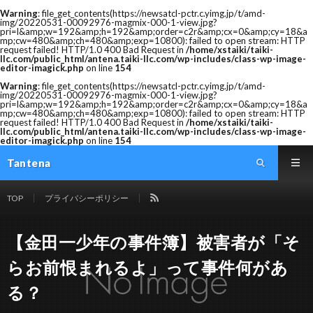
Warning
: file_get_contents(https://newsatcl-pctr.c.yimg.jp/t/amd-
img/20220531-00092976-magmix-000-1-view.jpg?
pri=l&amp;w=192&amp;h=192&amp;order=c2r&amp;cx=0&amp;cy=18&a
mp;cw=480&amp;ch=480&amp;exp=10800): failed to open stream: HTTP
request failed! HTTP/1.0 400 Bad Request in
/home/xstaiki/taiki-
llc.com/public_html/antena.taiki-llc.com/wp-includes/class-wp-image-
editor-imagick.php
on line
154
Warning
: file_get_contents(https://newsatcl-pctr.c.yimg.jp/t/amd-
img/20220531-00092976-magmix-000-1-view.jpg?
pri=l&amp;w=192&amp;h=192&amp;order=c2r&amp;cx=0&amp;cy=18&a
mp;cw=480&amp;ch=480&amp;exp=10800): failed to open stream: HTTP
request failed! HTTP/1.0 400 Bad Request in
/home/xstaiki/taiki-
llc.com/public_html/antena.taiki-llc.com/wp-includes/class-wp-image-
editor-imagick.php
on line
154
Tantena
TOP
プライバシーポリシー
【金田一少年の事件簿】被害者が「そ
らお前恨まれるよ」って事件何があ
る？