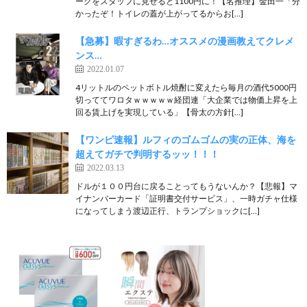
ークをスタッフに見せると1100円に！【名推理】金田一「分
かったぞ！トイレの蓋が上がってるからお[…]
【急募】暇すぎるわ…オススメの漫画教えてクレメ
ンス…
2022.01.07
4リットルのペットボトル焼酎に変えたら毎月の酒代5000円
切っててワロタｗｗｗｗｗ経団連「大企業では物価上昇を上
回る賃上げを実現している」【骨太の方針[…]
【ワンピ速報】ルフィのゴムゴムの実の正体、海を
超えてガチで判明するッッ！！！
2022.03.13
ドルが１００円台に戻ることってもうないんか？【悲報】マ
イナンバーカード「証明書交付サービス」、一時ガチャ仕様
になってしまう渡辺正行、トランプショックに[…]