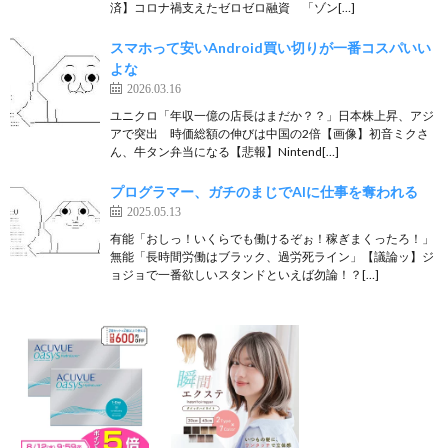
済】コロナ禍支えたゼロゼロ融資 「ゾン[…]
スマホって安いAndroid買い切りが一番コスパいい
よな
2026.03.16
ユニクロ「年収一億の店長はまだか？？」日本株上昇、アジ
アで突出 時価総額の伸びは中国の2倍【画像】初音ミクさ
ん、牛タン弁当になる【悲報】Nintend[…]
プログラマー、ガチのまじでAIに仕事を奪われる
2025.05.13
有能「おしっ！いくらでも働けるぞぉ！稼ぎまくったろ！」
無能「長時間労働はブラック、過労死ライン」【議論ッ】ジ
ョジョで一番欲しいスタンドといえば勿論！？[…]