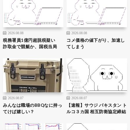
2026.08.08
2026.08.08
税務署員1億円超脱税疑い
コメ価格の値下がり、加速し
詐取金で競艇か、国税当局
てしまう
2026.08.07
2026.08.07
みんなは職場のBBQなに持っ
【速報】サウジ パキスタン ト
てけば嬉しい？
ルコ３カ国 相互防衛協定締結