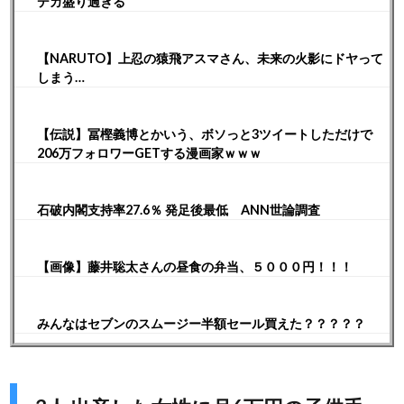
デカ盛り過ぎる
【NARUTO】上忍の猿飛アスマさん、未来の火影にドヤって
しまう…
【伝説】冨樫義博とかいう、ボソっと3ツイートしただけで
206万フォロワーGETする漫画家ｗｗｗ
石破内閣支持率27.6％ 発足後最低 ANN世論調査
【画像】藤井聡太さんの昼食の弁当、５０００円！！！
みんなはセブンのスムージー半額セール買えた？？？？？