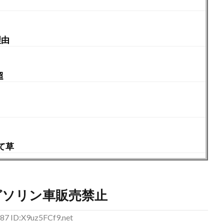
理由
超
て草
ガソリン車販売禁止
87 ID:X9uz5FCf9.net