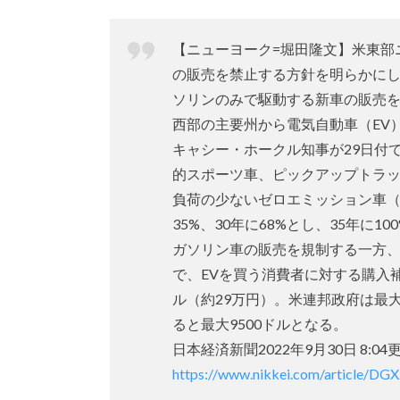
【ニューヨーク=堀田隆文】米東部ニ
の販売を禁止する方針を明らかにし
ソリンのみで駆動する新車の販売を
西部の主要州から電気自動車（EV
キャシー・ホークル知事が29日付
的スポーツ車、ピックアップトラッ
負荷の少ないゼロエミッション車（Z
35%、30年に68%とし、35年に10
ガソリン車の販売を規制する一方、
で、EVを買う消費者に対する購入補
ル（約29万円）。米連邦政府は最
ると最大9500ドルとなる。
日本経済新聞2022年9月30日 8:04
https://www.nikkei.com/article