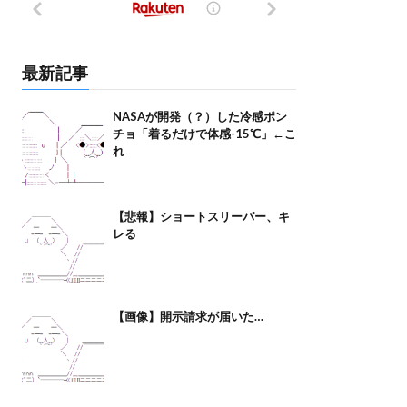
最新記事
NASAが開発（？）した冷感ポン
チョ「着るだけで体感-15℃」←こ
れ
【悲報】ショートスリーパー、キ
レる
【画像】開示請求が届いた…