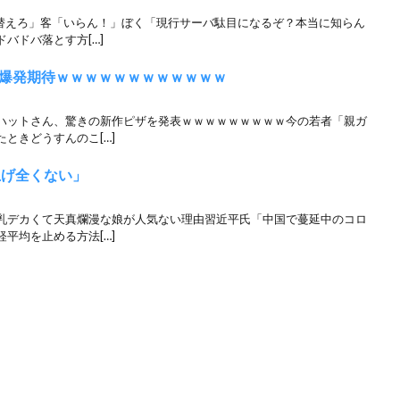
い替えろ」客「いらん！」ぼく「現行サーバ駄目になるぞ？本当に知らん
バドバ落とす方[…]
爆発期待ｗｗｗｗｗｗｗｗｗｗｗｗ
ハットさん、驚きの新作ピザを発表ｗｗｗｗｗｗｗｗｗ今の若者「親ガ
ときどうすんのこ[…]
上げ全くない」
乳デカくて天真爛漫な娘が人気ない理由習近平氏「中国で蔓延中のコロ
平均を止める方法[…]