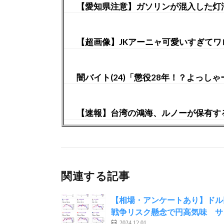
【愛知県注意】ガソリンが混入した灯油
【超画像】JKアーニャ可愛いすぎてワ
闇バイト(24)「懲役28年！？よっ
【速報】台湾の鴻海、ルノーが保有す
関連する記事
【相場・アンケートあり】ドル
戦争リスク懸念で円高気味 サ
2024.12.01