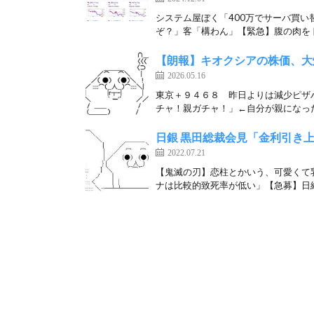
システム屋ぼく「400万でサーバ買
ぞ？」客「構わん」【緊急】腹の肉をド
【朗報】キオクシアの株価、大
2026.05.16
東京＋９４６８ 昨日よりは減少ピザ
チャ！親ガチャ！」←自分が親になった
日銀 黒田総裁会見「金利引き
2022.07.21
【鬼滅の刃】恋柱とかいう、可愛くて
ナは比較的致死率が低い」【急募】日経