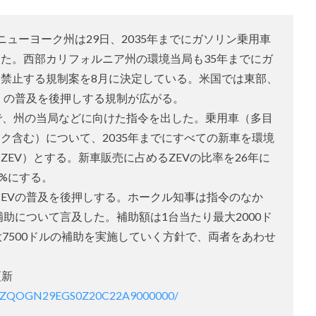
ューヨーク州は29日、2035年までにガソリン乗用車
た。西部カリフォルニア州の環境当局も35年までにガ
禁止する規制案を8月に決定している。米国では東部、
）の普及を後押しする規制が広がる。
で、州の当局などに向けた指令を出した。乗用車（多目
ク含む）について、2035年までにすべての新車を環境
EV）とする。新車販売に占めるZEVの比率を26年に
0%にする。
EVの普及を後押しする。ホークル知事は指令のなか
助について言及した。補助額は1台当たり最大2000ド
大7500ドルの補助を実施していく方針で、両者をあわせ
更新
/DGXZQOGN29EGS0Z20C22A9000000/