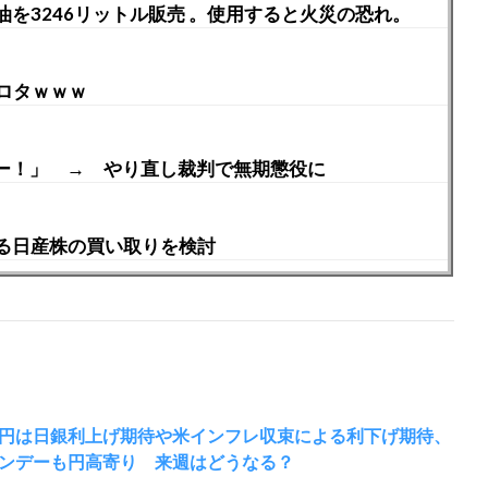
を3246リットル販売 。使用すると火災の恐れ。
ロタｗｗｗ
しゃー！」 → やり直し裁判で無期懲役に
る日産株の買い取りを検討
円は日銀利上げ期待や米インフレ収束による利下げ期待、
ンデーも円高寄り 来週はどうなる？