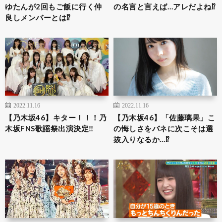
ゆたんが2回もご飯に行く仲
の名言と言えば…アレだよね⁉︎
良しメンバーとは⁉︎
2022.11.16
2022.11.16
【乃木坂46】キター！！！乃
【乃木坂46】「佐藤璃果」こ
木坂FNS歌謡祭出演決定‼︎
の悔しさをバネに次こそは選
抜入りなるか…⁉︎