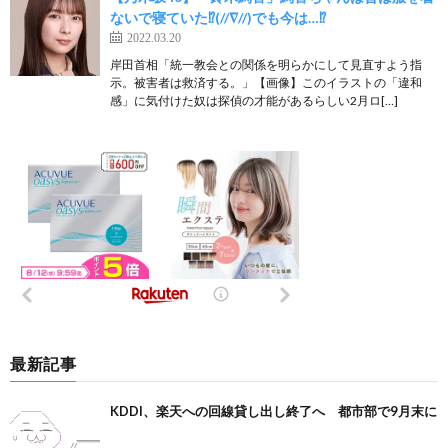
ないで寝ていた⁉︎(//∇//)でも今は…⁉︎
2022.03.20
岸田首相「統一教会との関係を明らかにして見直すよう指
示。被害者は救済する。」【画像】このイラストの「違和
感」に気付けた奴は探偵の才能があるらしい2月ロ[…]
最新記事
KDDI、楽天への回線貸し出し終了へ 都市部で9月末に