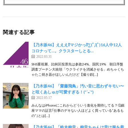
関連する記事
【乃木坂46】えええ⁉︎マジかっ⁉︎∑(ﾟДﾟ)16人中12人
コロナって…。クラスターしとる…
2022.03.31
SNS重視層、比例区投票先は参政24%、国民19% 朝日序盤
調査プーチン大統領「ウクライナを消滅させる」めちゃくち
ゃたこ焼き器がほしいんだけど【撮り鉄[…]
【乃木坂46】「齋藤飛鳥」汚い音に思わずキモい〜
と呟くあしゅが可愛すぎる！(*´◒`*)
2022.05.17
みんなはiPhoneにこれからどういう進化を期待してる？🤔銀
座ママの証言｢仕事のデキない人ほどよく買っている”あるも
の”｣とは[…]
【乃木坂46】「鈴木絢音」絢音ちゃんは昔は服を着