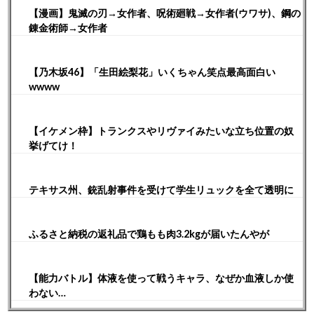
【漫画】鬼滅の刃→女作者、呪術廻戦→女作者(ウワサ)、鋼の
錬金術師→女作者
【乃木坂46】「生田絵梨花」いくちゃん笑点最高面白い
wwww
【イケメン枠】トランクスやリヴァイみたいな立ち位置の奴
挙げてけ！
テキサス州、銃乱射事件を受けて学生リュックを全て透明に
ふるさと納税の返礼品で鶏もも肉3.2kgが届いたんやが
【能力バトル】体液を使って戦うキャラ、なぜか血液しか使
わない…