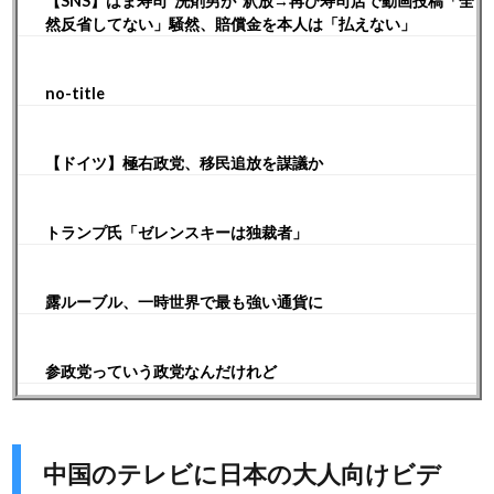
【SNS】はま寿司“洗剤男が”釈放→再び寿司店で動画投稿「全
然反省してない」騒然、賠償金を本人は「払えない」
no-title
【ドイツ】極右政党、移民追放を謀議か
トランプ氏「ゼレンスキーは独裁者」
露ルーブル、一時世界で最も強い通貨に
参政党っていう政党なんだけれど
中国のテレビに日本の大人向けビデ