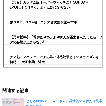
【悲報】ガンダム版オーバーウォッチことGUNDAM
EVOLUTIONさん、全く話題にならない
独ＧＤＰ、1.9%増 ロシア侵攻響き減―22年
【乃木坂46】「筒井あやめ」あやめんが巫女さんだったら…ヲ
タの妄想が止まらない⁉︎
ナノ化ミノキシジルによる早い発毛効果とそのメカニズムを
解明……大正製薬・近大
関連する記事
とある婚活パーティーさん、男性側の条件だけ異常
に厳しすぎ