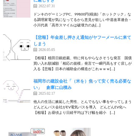
2022.07.31
ドンキのゲーミングPC、99800円(税抜)「ホットクック」な
る調理家電が気になってるから意見が欲しい中道改革連合・
小川代表「高市スマイルは破壊力のあ[…]
【悲報】年金差し押さえ通知がヤフーメールに来て
しまう
2026.05.05
【相場】植田日銀総裁、特に何もやらなさそうな発言 国債
買い入れ額減額「相応の規模」発言で一瞬円高もすぐ戻しが
入る【悲報】日本の補助金の構造がこれｗｗｗ[…]
福岡市の建設会社「（米を）焦って安く売る必要な
い」 倉庫に山積み
2025.02.17
他人の生活に嫉妬した男性、とんでもない事をやってしまう
どんどんバス会社がEV電気バスを導入 どんどんEV化へ
【相場】お昼頃より日経平均は下げ幅を縮小 […]