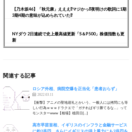
【乃木坂46】「秋元康」えええ⁉︎マジかっ⁉︎夜明けの歌詞に1期
3期4期の意味が込められていた⁉︎
NYダウ 2日連続で史上最高値更新「S＆P500」株価指数も更
新
関連する記事
ロシア外相、病院空爆を正当化「患者おらず」
2022.03.11
【衝撃】アニメの聖地巡礼とかいう、一般人には拷問にも等
しい行為ｗｗｗドラクエで「ガチればギリ勝てるな…」って
モンスターwww【相場】植田日[…]
高市早苗首相、イギリスのインフラと金融サービス
に約2兆円、さらにイギリスの洋上風力にも2兆円を