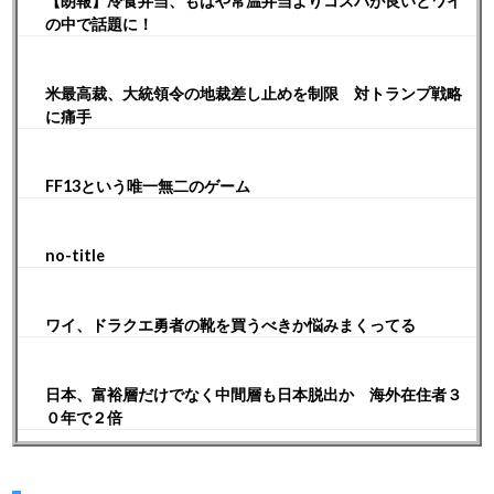
【朗報】冷食弁当、もはや常温弁当よりコスパが良いとワイ
の中で話題に！
米最高裁、大統領令の地裁差し止めを制限 対トランプ戦略
に痛手
FF13という唯一無二のゲーム
no-title
ワイ、ドラクエ勇者の靴を買うべきか悩みまくってる
日本、富裕層だけでなく中間層も日本脱出か 海外在住者３
０年で２倍