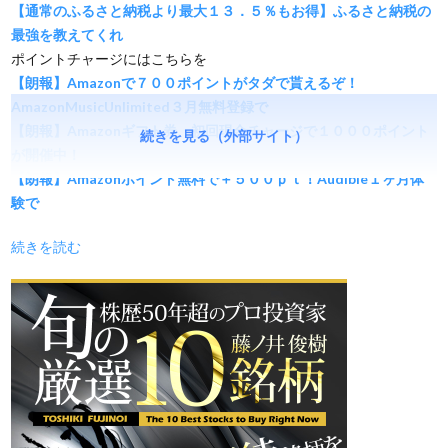
【通常のふるさと納税より最大１３．５％もお得】ふるさと納税の
最強を教えてくれ
ポイントチャージにはこちらを
【朗報】Amazonで７００ポイントがタダで貰えるぞ！
AmazonMusicUnlimited３月無料登録で
【朗報】Amazonギフト券、初回現金チャージで１０００ポイント
続きを見る（外部サイト）
が開催中！
【朗報】Amazonポイント無料で＋５００ｐｔ！Audible１ヶ月体
験で
続きを読む