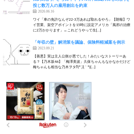
投じ数万人の雇用創出を約束
2026.06.16
ワイ「車の免許なんぞ22-3万あれば取れるやろ」【朗報】ワ
イ営業、架空アポイントを15時に設定アメリカ「風邪の治療
に2万かかります」←これどうやって生[…]
「年収の壁」解消策を議論、保険料軽減案を例示
2023.09.21
【善悪】実は主人公側が悪でした！みたいなストーリーあ
る？【乃木坂46】「梅澤美波」久保ちゃんもなかなかだけど
梅ちゃんも相当な乃木ヲタ⁉︎(*´Д｀*)[…]