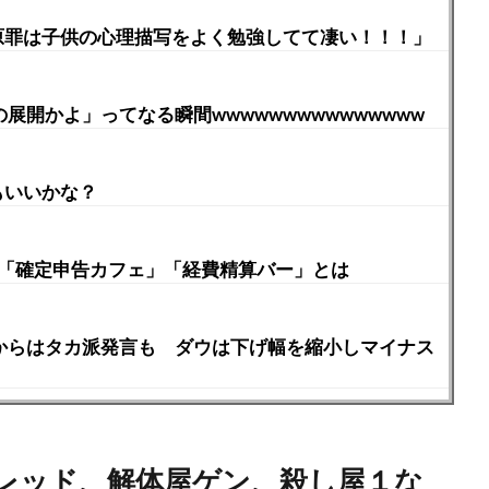
ーの原罪は子供の心理描写をよく勉強してて凄い！！！」
展開かよ」ってなる瞬間wwwwwwwwwwwwwww
もいいかな？
 「確定申告カフェ」「経費精算バー」とは
Bからはタカ派発言も ダウは下げ幅を縮小しマイナス
レッド、解体屋ゲン、殺し屋１な