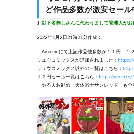
ど作品多数が激安セール
1:
以下名無しさんに代わりまして管理人がお
2022年1月2日21時21分作成：
Amazonにて上記作品他多数が１１円、１
リュウコミックスが追加されました：
https:
リュウコミックス以外の一覧はこちら：
http
１２円セール一覧はこちら：
https://amzn.to
やる夫お勧め「天体戦士サンレッド」も全