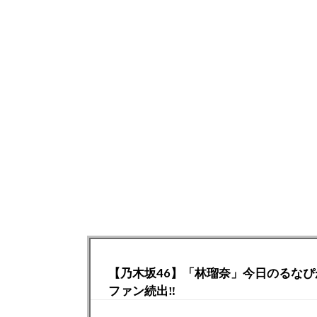
【乃木坂46】「林瑠奈」今日のるなぴ
ファン続出‼︎