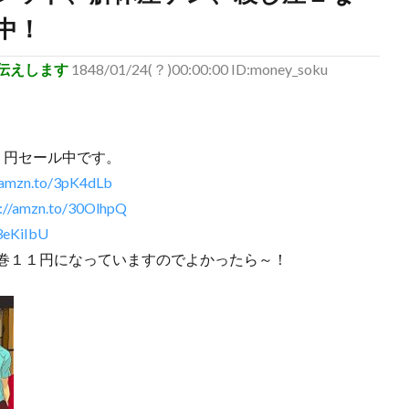
中！
伝えします
1848/01/24(？)00:00:00 ID:money_soku
２円セール中です。
//amzn.to/3pK4dLb
s://amzn.to/30OlhpQ
/3eKiIbU
巻１１円になっていますのでよかったら～！