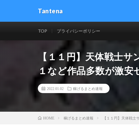
Tantena
TOP
プライバシーポリシー
【１１円】天体戦士サ
１など作品多数が激安
2022.01.02
稼げるまとめ速報
稼げるまとめ速報
【１１円】天体戦士
HOME