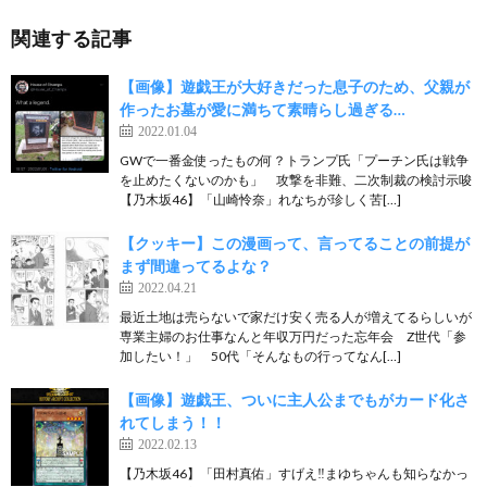
関連する記事
【画像】遊戯王が大好きだった息子のため、父親が
作ったお墓が愛に満ちて素晴らし過ぎる…
2022.01.04
GWで一番金使ったもの何？トランプ氏「プーチン氏は戦争
を止めたくないのかも」 攻撃を非難、二次制裁の検討示唆
【乃木坂46】「山崎怜奈」れなちが珍しく苦[…]
【クッキー】この漫画って、言ってることの前提が
まず間違ってるよな？
2022.04.21
最近土地は売らないで家だけ安く売る人が増えてるらしいが
専業主婦のお仕事なんと年収万円だった忘年会 Z世代「参
加したい！」 50代「そんなもの行ってなん[…]
【画像】遊戯王、ついに主人公までもがカード化さ
れてしまう！！
2022.02.13
【乃木坂46】「田村真佑」すげえ‼︎まゆちゃんも知らなかっ