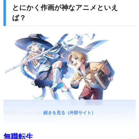
とにかく作画が神なアニメといえ
ば？
1
以下、？ちゃんねるからVIPがお送りします
続きを見る（外部サイト）
：2022/01/03(月)
03:53:01.855
ID:h95yIBIS0.net
無職転生