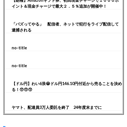
【朗報】Amazonギフト券、初回現金チャージで１０００ポ
イント＆現金チャージで最大２．５％追加が開催中！
「バズってやる」 配信者、ネットで犯行をライブ配信して
逮捕される
no-title
no-title
【ドル円】わい6浪😭ドル円146.10円付近から売ることを決め
る！😙😙😙
ヤマト、配達員3万人委託を終了 24年度末までに