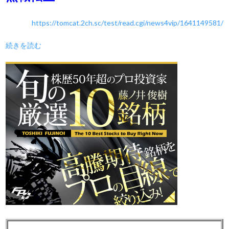
https://tomcat.2ch.sc/test/read.cgi/news4vip/1641149581/
続きを読む