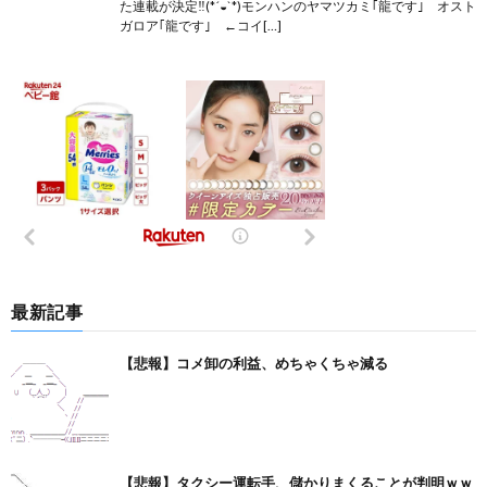
た連載が決定‼︎(*´◒`*)モンハンのヤマツカミ｢龍です｣ オスト
ガロア｢龍です｣ ←コイ[…]
最新記事
【悲報】コメ卸の利益、めちゃくちゃ減る
【悲報】タクシー運転手、儲かりまくることが判明ｗｗ