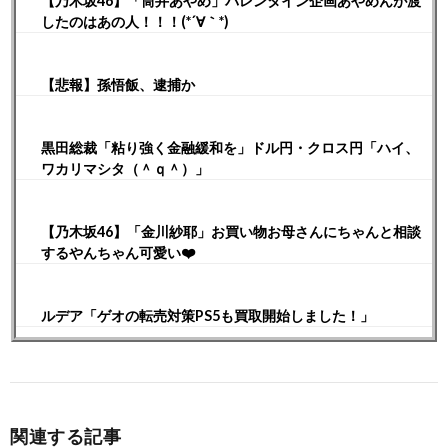
【乃木坂46】「筒井あやめ」バレンタイン企画あやめんが渡
したのはあの人！！！(*´∀｀*)
【悲報】孫悟飯、逮捕か
黒田総裁「粘り強く金融緩和を」ドル円・クロス円「ハイ、
ワカリマシタ（＾ｑ＾）」
【乃木坂46】「金川紗耶」お買い物お母さんにちゃんと相談
するやんちゃん可愛い❤️
ルデア「ゲオの転売対策PS5も買取開始しました！」
関連する記事