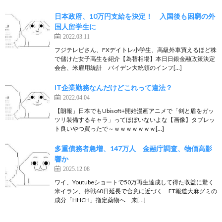
日本政府、10万円支給を決定！ 入国後も困窮の外
国人留学生に
2022.03.11
フジテレビさん、FXデイトレ小学生、高級外車買えるほど株
で儲けた女子高生を紹介【為替相場】本日日銀金融政策決定
会合、米雇用統計 バイデン大統領のインフ[…]
IT企業勤務なんだけどこれって違法？
2022.04.04
【朗報」日本でもUbisoft+開始漫画アニメで「剣と盾をガッ
ツリ装備するキャラ」ってほぼいないよな【画像】タブレッ
ト良いやつ買ったで～ｗｗｗｗｗｗｗ[…]
多重債務者急増、147万人 金融庁調査、物価高影
響か
2025.12.08
ワイ、Youtubeショートで50万再生達成して得た収益に驚く
米イラン、停戦60日延長で合意に近づく FT報道大麻グミの
成分「HHCH」指定薬物へ 来[…]