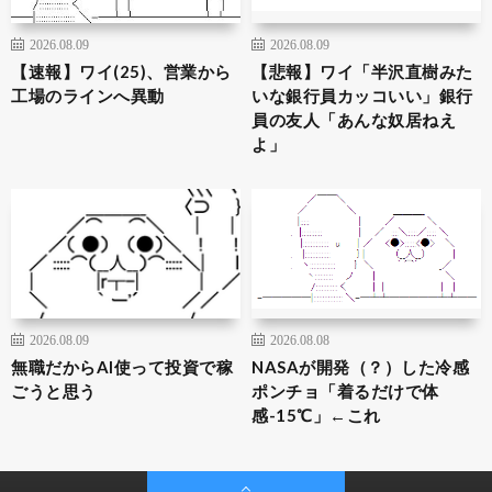
2026.08.09
2026.08.09
【速報】ワイ(25)、営業から
【悲報】ワイ「半沢直樹みた
工場のラインへ異動
いな銀行員カッコいい」銀行
員の友人「あんな奴居ねえ
よ」
2026.08.09
2026.08.08
無職だからAI使って投資で稼
NASAが開発（？）した冷感
ごうと思う
ポンチョ「着るだけで体
感-15℃」←これ