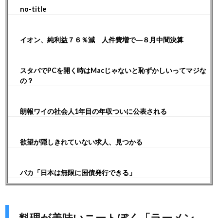
no-title
イオン、純利益７６％減 人件費増で―８月中間決算
スタバでPCを開く時はMacじゃないと恥ずかしいってマジな
の？
朗報ワイの社会人1年目の年収ついに公表される
欲望が隠しきれていない求人、見つかる
バカ「日本は無限に国債発行できる」
料理が美味いニートぼく「ラーメン