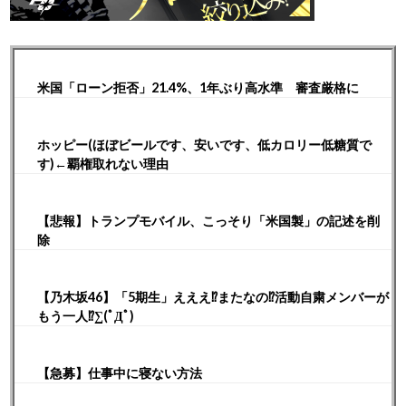
米国「ローン拒否」21.4%、1年ぶり高水準 審査厳格に
ホッピー(ほぼビールです、安いです、低カロリー低糖質で
す)←覇権取れない理由
【悲報】トランプモバイル、こっそり「米国製」の記述を削
除
【乃木坂46】「5期生」えええ⁉︎またなの⁉︎活動自粛メンバーが
もう一人⁉︎∑(ﾟДﾟ)
【急募】仕事中に寝ない方法