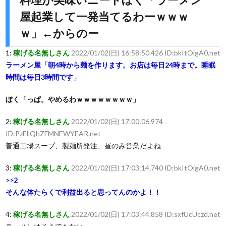
屋起業して一発当てるわーｗｗｗ
ｗ」←からのー
1:
稼げる名無しさん
2022/01/02(日) 16:58:50.426 ID:bkItOigA0.net
ラーメン屋「朝4時から麺を作ります。お店は毎日24時まで。睡眠
時間は毎日3時間です」
ぼく「っぱ。やめるわｗｗｗｗｗｗｗｗ」
2:
稼げる名無しさん
2022/01/02(日) 17:00:06.974
ID:PzELQhZFMNEWYEAR.net
普通工場スープ、製麺所発注、昼のみ営業だよね
3:
稼げる名無しさん
2022/01/02(日) 17:03:14.740 ID:bkItOigA0.net
>>2
そんな体たらくで利益出ると思ってんのかよ！！
4:
稼げる名無しさん
2022/01/02(日) 17:03:44.858 ID:sxfUcUczd.net