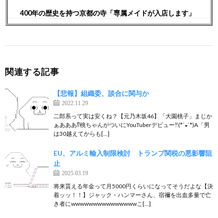
400年の歴史を持つ京都の寺「専属メイドが入店します」
関連する記事
【悲報】組織委、談合に関与か
2022.11.29
二郎系って実は安くね？【元乃木坂46】「大園桃子」まじか
ぁあああ⁉︎桃ちゃんがついにYouTuberデビュー‼︎(*´◒`*)A「男
は30越えてからも[…]
EU、アルミ輸入制限検討 トランプ関税の悪影響阻
止
2025.03.19
将来貰える年金って月5000円くらいになってそうだよな【決
着ッッ！！】ジャック・ハンマーさん、宿禰を出血多量で亡
き者にwwwwwwwwwwwwwwwこ[…]