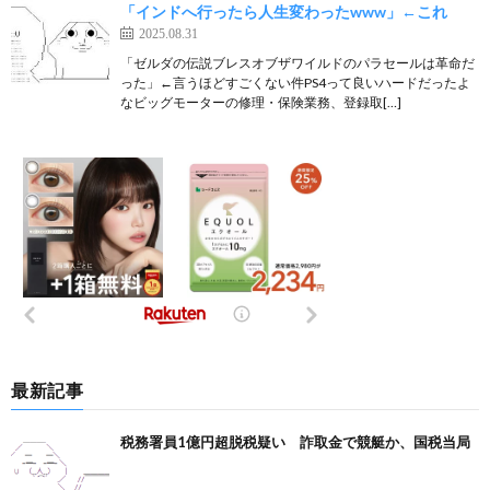
「インドへ行ったら人生変わったwww」←これ
2025.08.31
「ゼルダの伝説ブレスオブザワイルドのパラセールは革命だ
った」←言うほどすごくない件PS4って良いハードだったよ
なビッグモーターの修理・保険業務、登録取[…]
最新記事
税務署員1億円超脱税疑い 詐取金で競艇か、国税当局