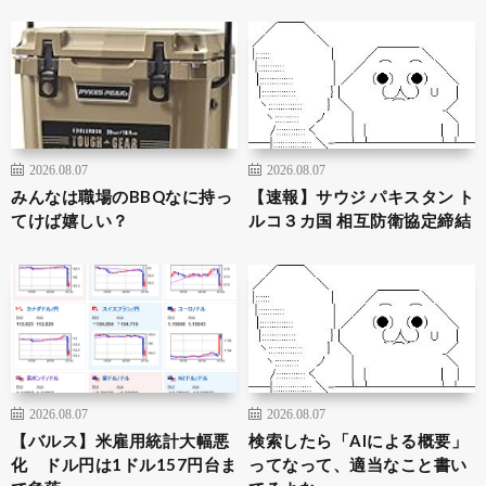
2026.08.07
2026.08.07
みんなは職場のBBQなに持っ
【速報】サウジ パキスタン ト
てけば嬉しい？
ルコ３カ国 相互防衛協定締結
2026.08.07
2026.08.07
【バルス】米雇用統計大幅悪
検索したら「AIによる概要」
化 ドル円は1ドル157円台ま
ってなって、適当なこと書い