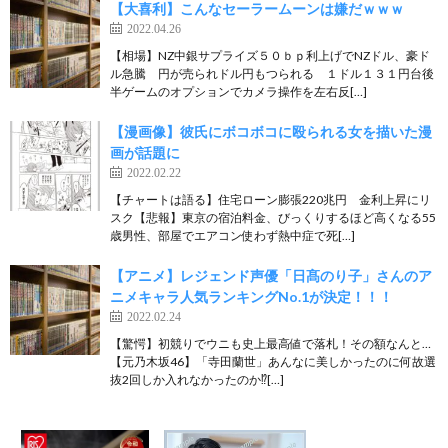
【大喜利】こんなセーラームーンは嫌だｗｗｗ
2022.04.26
【相場】NZ中銀サプライズ５０ｂｐ利上げでNZドル、豪ド
ル急騰 円が売られドル円もつられる １ドル１３１円台後
半ゲームのオプションでカメラ操作を左右反[…]
【漫画像】彼氏にボコボコに殴られる女を描いた漫
画が話題に
2022.02.22
【チャートは語る】住宅ローン膨張220兆円 金利上昇にリ
スク【悲報】東京の宿泊料金、びっくりするほど高くなる55
歳男性、部屋でエアコン使わず熱中症で死[…]
【アニメ】レジェンド声優「日髙のり子」さんのア
ニメキャラ人気ランキングNo.1が決定！！！
2022.02.24
【驚愕】初競りでウニも史上最高値で落札！その額なんと…
【元乃木坂46】「寺田蘭世」あんなに美しかったのに何故選
抜2回しか入れなかったのか⁉[…]