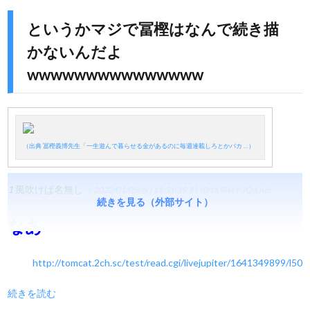
というかマジで冨樫はなんで続き描
かないんだよ
wwwwwwwwwwwwwww
（出典 冨樫義博先生「一生遊んで暮らせる金があるのに毎週連載しろとかバカ …）
1
風吹けば名無し
：2022/01/05(水) 11:31:39.91
ID:IX9H+Y3Qd.net
続きを見る（外部サイト）
なあ
http://tomcat.2ch.sc/test/read.cgi/livejupiter/1641349899/l50
続きを読む