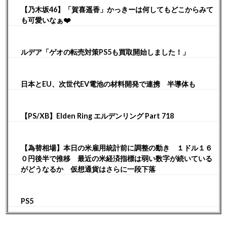
【乃木坂46】「賀喜遥香」かっきーは何してもどこからみて
も可愛いなぁ❤️
ルデア「ゲオの転売対策PS5も買取開始しました！」
日本とEU、次世代EV電池の材料開発で連携 半導体も
【PS/XB】Elden Ring エルデンリング Part 718
【為替相場】本日の米雇用統計前に調整の動き １ドル１６
０円後半で推移 最近の米経済指標は弱い数字が続いている
がどうなるか 仮想通貨はさらに一段下落
PS5