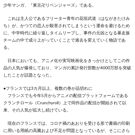
少年マンガ、『東京卍リベンジャーズ』である。
これは主人公であるフリーター青年の花垣武道（はながきたけみ
ち）が、かつての恋人が殺害されてしまうという運命を避けるため
に、中学時代に繰り返しタイムリープし、事件の元凶となる暴走族
チームの中で成り上がっていくことで過去を変えていく物語であ
る。
日本においても、アニメ化や実写映画化をきっかけとしてこの作
品の人気が爆発しており、マンガの累計発行部数が4000万部を突破
したことが話題となった。
●フランスでは3カ月以上、複数の巻が品切れに
フランスでも今年5月からアニメの配信プラットフォームである
クランチロール（Crunchyroll）上で同作品の配信が開始されて以
来、その人気が拡大し続けている。
現在のフランスでは、コロナ禍のあおりを受ける形で書籍の印刷
に用いる用紙の高騰および不足が問題となっているが、そこにさら