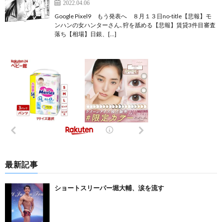
2022.04.06
Google Pixel9 もう発表へ ８月１３日no-title【悲報】モ
ンハンの女ハンターさん､狩を舐める【悲報】賃貸3件目審査
落ち【相場】日銀、[…]
最新記事
ショートスリーパー堀大輔、涙を流す