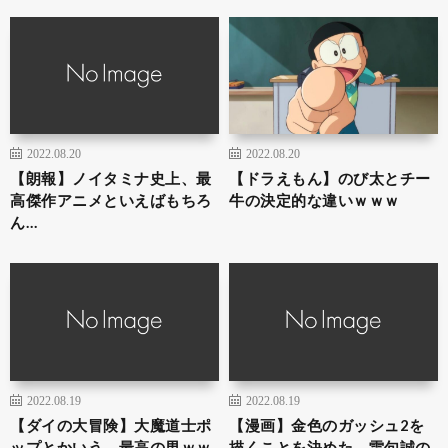
2022.08.20
2022.08.20
【朗報】ノイタミナ史上、最
【ドラえもん】のび太とチー
高傑作アニメといえばもちろ
牛の決定的な違いｗｗｗ
ん…
2022.08.19
2022.08.19
【ダイの大冒険】大魔道士ポ
【漫画】金色のガッシュ2を
ップとかいう、最高の男ｗｗ
描くことを決めた、雷句誠の