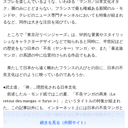
スプレを楽しんでいるような、いわゆる「マンガ／日本文化オタ
ク」層のみにとどまらない。フランスで最も権威ある新聞のル・モ
ンドや、テレビのニュース専門チャンネルにおいても特集が組まれ
るなど、同作は大きな注目を浴びている。
ところで『東京卍リベンジャーズ』は、SF的な要素やスタイリッ
シュなキャラクターデザインなどで知られると同時に、半世紀ほど
の歴史をもつ日本の「不良（ヤンキー）マンガ」や、また「暴走族
マンガ」の系譜の中に位置付けられる作品でもある。
果たして日本から遠く離れたフランスの人びとの目に、日本の不
良文化はどのように映っているのであろうか。
●武士道」「禅」…理想化される日本文化
前述したル・モンド紙ではこの夏、「不良マンガの再来（Le
retour des mangas ≪ furyo ≫）」というタイトルの特集が組まれ
た。この記事以外にも、インターネット上には日本の不良マンガと
いうジャンルをフランス語で解説する記事や動画が複数存在してい
る。
続きを見る（外部サイト）