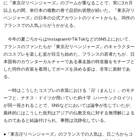
に『東京卍リベンジャーズ』のブームが重なることで、実に3カ月
以上もの間、単行本の複数の巻で品切れ状態が続いた。『東京卍リ
ベンジャーズ』の日本の公式アカウントのツイートからも、同作の
フランスでの人気ぶりがうかがえる。
今年の夏ごろからはInstagramやTikTokなどのSNS上において、
フランスのファンたちが『東京卍リベンジャーズ』のキャラクター
のコスプレを楽しむ姿が目立ち始めた。フランスの若者たちが、日
本固有のカウンターカルチャーである暴走族の特攻服をモチーフと
した同作の衣装を着用してポーズを決める姿は、非常に新鮮であ
る。
一時はこうしたコスプレの衣装における「卍（まんじ）」のモチ
ーフと、ナチス・ドイツが用いていた鈎十字（ハーケンクロイツ）
が同一視されることで、SNSなどにおいては論争が生じていたが、
最終的にはこうした批判はアジアの仏教文化に対する無理解による
ものであると結論付けられ、事態は沈静化している。
●『東京卍リベンジャーズ』のフランスでの人気は、日ごろからコ