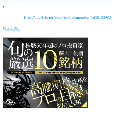
(以下リンク先で
)
http://egg.5ch.net/test/read.cgi/moeplus/1638103902
続きを読む