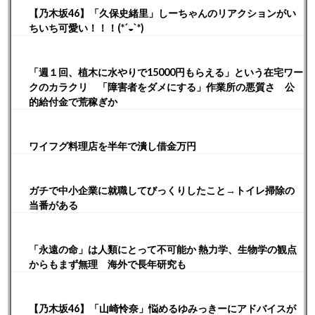
【乃木坂46】「久保史緒里」しーちゃんのリアクションがい
ちいち可愛い！！！(*´◒`*)
「週１回、植木に水やりで15000円もらえる」という在宅ワー
クのカラクリ 「障害者をダメにする」作業所の悪質さ 公
的給付金で荒稼ぎか
ワイフグ料理店を半年で潰し借金万円
ガチで中小企業に就職してびっくりしたこと→トイレ掃除の
当番がある
「永遠の命」は人類にとって不可能か 熱力学、生物学の観点
からもまず無理 海外で長年研究も
【乃木坂46】「山崎怜奈」悩めるゆみっきーにアドバイスが