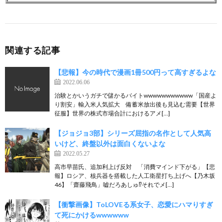
関連する記事
【悲報】今の時代で漫画1冊500円って高すぎるよな
2022.06.06
治験とかいうガチで儲かるバイトwwwwwwwwwww「国産よ
り割安」輸入米人気拡大 備蓄米放出後も見込む需要【世界
征服】世界の株式市場合計におけるアメ[…]
【ジョジョ3部】シリーズ屈指の名作として人気高
いけど、終盤以外は面白くないよな
2022.05.27
高市早苗氏、追加利上げ反対 「消費マインド下がる」【悲
報】ロシア、核兵器を搭載した人工衛星打ち上げへ【乃木坂
46】「齋藤飛鳥」嘘だろあしゅ⁉︎それでメ[…]
【衝撃画像】ToLOVEる系女子、恋愛にハマりすぎ
て死にかけるwwwwww