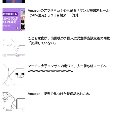
AmazonのアツさMax！心も踊る「マンガ毎週末セール
（50%還元）」2日目襲来！【📦】
こども家庭庁、出国後の外国人に児童手当誤支給の件数
「把握していない」
マーチ→大手コンサル内定ワイ、人生勝ち組ロードへ
wwwwwwwwwwwwwwwwww
Amazon、楽天で見つけた特価品あれこれ