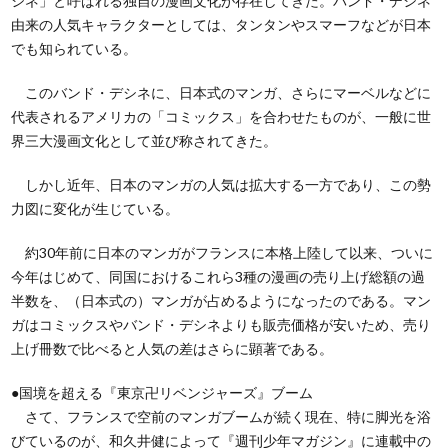
シネ」と呼ばれる独自の漫画文化が存在してきた。バンド・デシネ
由来の人気キャラクターとしては、タンタンやスマーフなどが日本
でも知られている。
このバンド・デシネに、日本式のマンガ、さらにマーベルなどに
代表されるアメリカの「コミックス」を合わせたものが、一般に世
界三大漫画文化として並び称されてきた。
しかし近年、日本のマンガの人気は拡大する一方であり、この勢
力図に変化が生じている。
約30年前に日本のマンガがフランスに本格上陸して以来、ついに
今年はじめて、同国におけるこれら3種の漫画の売り上げ総額の過
半数を、（日本式の）マンガが占めるようになったのである。マン
ガはコミックスやバンド・デシネよりも販売価格が安いため、売り
上げ冊数で比べると人気の差はさらに顕著である。
●国境を超える『東京卍リベンジャーズ』ブーム
さて、フランスで空前のマンガブームが続く現在、特に脚光を浴
びているのが、和久井健によって『週刊少年マガジン』に連載中の