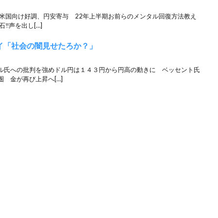
 米国向け好調、円安寄与 22年上半期お前らのメンタル回復方法教え
︎声を出し[…]
イ「社会の闇見せたろか？」
ル氏への批判を強めドル円は１４３円から円高の動きに ベッセント氏
 金が再び上昇へ[…]