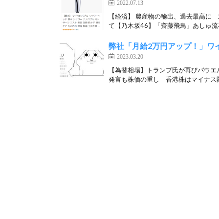
2022.07.13
【経済】 農産物の輸出、過去最高に
て【乃木坂46】「齋藤飛鳥」あしゅ流石‼
弊社「月給2万円アップ！」ワ
2023.03.20
【為替相場】トランプ氏が再びパウエ
発言も株価の重し 香港株はマイナス圏