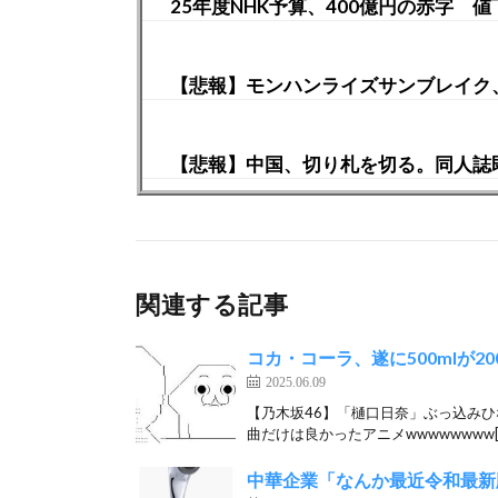
25年度NHK予算、400億円の赤字 
【悲報】モンハンライズサンブレイク、S
【悲報】中国、切り札を切る。同人誌
関連する記事
コカ・コーラ、遂に500mlが2
2025.06.09
【乃木坂46】「樋口日奈」ぶっ込みひな
曲だけは良かったアニメwwwwwwww[
中華企業「なんか最近令和最新