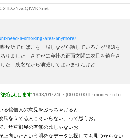
.52 ID:zYwcQlWK9.net
dont-need-a-smoking-area-anymore/
、喫煙所でたばこを一服しながら話している方が問題を
がありました。さすがに会社の正面玄関に灰皿を鎮座さ
ました。残念ながら消滅してはいませんけど。
がお伝えします
1848/01/24(？)00:00:00 ID:money_soku
いる僕個人の意見をぶっちゃけると。
波風を立てる人こそいらない、って思うお。
で、煙草部屋の有無の比じゃないお。
が上向いたという明確なデータは探しても見つからない