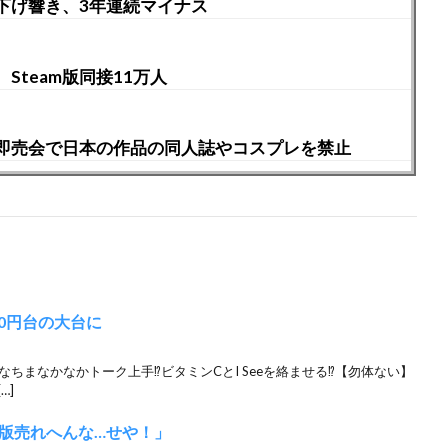
値下げ響き、3年連続マイナス
team版同接11万人
即売会で日本の作品の同人誌やコスプレを禁止
00円台の大台に
ちまなかなかトーク上手⁉︎ビタミンCとI Seeを絡ませる⁉︎【勿体ない】
…]
版売れへんな…せや！」