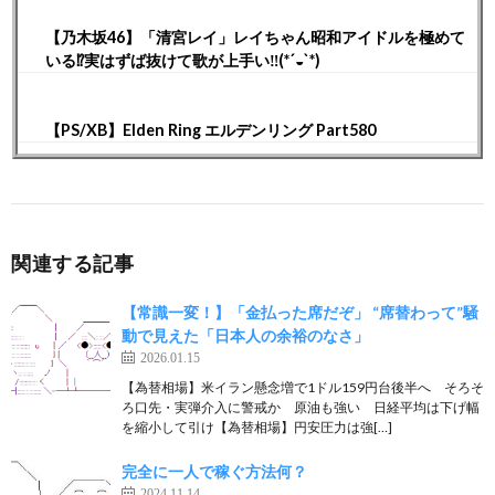
【乃木坂46】「清宮レイ」レイちゃん昭和アイドルを極めて
いる⁉︎実はずば抜けて歌が上手い‼︎(*´◒`*)
【PS/XB】Elden Ring エルデンリング Part580
関連する記事
【常識一変！】「金払った席だぞ」 “席替わって”騒
動で見えた「日本人の余裕のなさ」
2026.01.15
【為替相場】米イラン懸念増で1ドル159円台後半へ そろそ
ろ口先・実弾介入に警戒か 原油も強い 日経平均は下げ幅
を縮小して引け【為替相場】円安圧力は強[…]
完全に一人で稼ぐ方法何？
2024.11.14