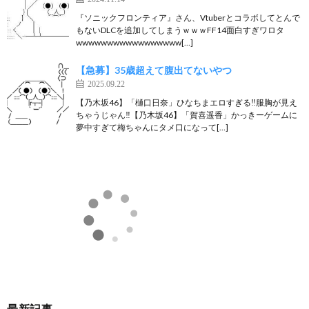
『ソニックフロンティア』さん、Vtuberとコラボしてとんで
もないDLCを追加してしまうｗｗｗFF14面白すぎワロタ
wwwwwwwwwwwwwwwww[…]
【急募】35歳超えて腹出てないやつ
2025.09.22
【乃木坂46】「樋口日奈」ひなちまエロすぎる‼︎服胸が見え
ちゃうじゃん‼︎【乃木坂46】「賀喜遥香」かっきーゲームに
夢中すぎて梅ちゃんにタメ口になって[…]
最新記事