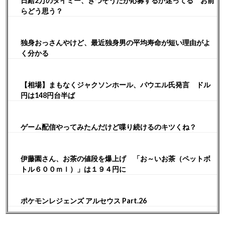
日給2万のタイミー、きつそうだが応募するか迷ってる お前
らどう思う？
独身おっさんやけど、最近独身男の平均寿命が短い理由がよ
く分かる
【相場】まもなくジャクソンホール、パウエル氏発言 ドル
円は148円台半ば
ゲーム配信やってみたんだけど喋り続けるのキツくね？
伊藤園さん、お茶の値段を爆上げ 「お～いお茶（ペットボ
トル６００ｍｌ）」は１９４円に
ポケモンレジェンズ アルセウス Part.26