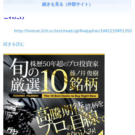
1
風吹けば名無し
：2022/01/03(月) 20:48:11.12
ID:sPvItNTN0.net
続きを見る（外部サイト）
これだけ
http://tomcat.2ch.sc/test/read.cgi/livejupiter/1641210491/l50
続きを読む