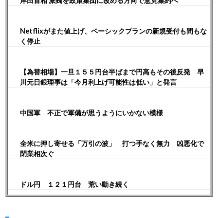
岸田首相 派閥を政策集団に改める方向で意見集約へ
Netflixがまた値上げ、ベーシックプランの新規受付も間もな
く停止
【為替相場】一旦１５５円台半ばまで円高もその後反発 早
川元日銀理事は「今月利上げ可能性は低い」と発言
中国軍 不正で軍備が思うようにいかない模様
全米に押し寄せる「万引の波」 打つ手なく無力 凶悪化で
閉業相次ぐ
ドル円 １２１円台 荒い動き続く