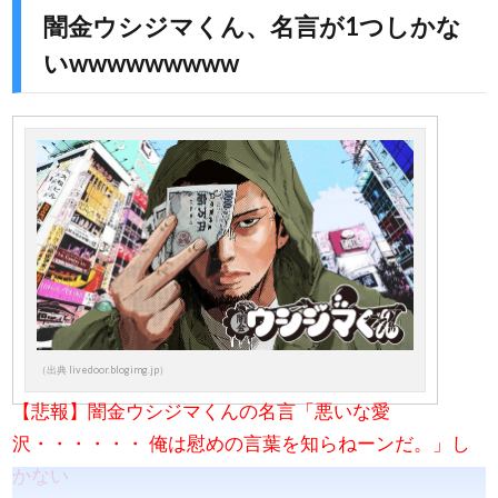
闇金ウシジマくん、名言が1つしかな
いwwwwwwwww
（出典 livedoor.blogimg.jp）
【悲報】闇金ウシジマくんの名言「悪いな愛
沢・・・・・・ 俺は慰めの言葉を知らねーンだ。」し
かない